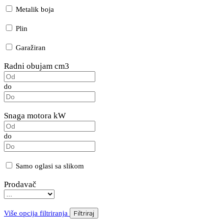
Metalik boja
Plin
Garažiran
Radni obujam cm3
do
Snaga motora kW
do
Samo oglasi sa slikom
Prodavač
Više opcija filtriranja
Filtriraj