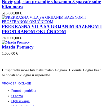
Novigrad, stan prizemlje s bazenom 3 spavaće sobe
blizu mora
515.000,00 €
PREKRASNA VILA SA GRIJANIM BAZENOM I
PROSTRANOM OKUĆNICOM
740.000,00 €
Mazda Premacy
1.000,00 €
U usporedbi može biti maksimalno 4 oglasa. Uklonite 1 oglas kako
bi dodali novi oglas u usporedbe
PROVJERI OGLASE
Pomoć i podrška
O nama
Oglašavanje