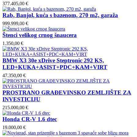
377.405,00 €
Rab, Banjol, kuća s bazenom, 270 m2, garaža
999.999,00 €
Štenci velikog crnog šnaucera
1.350,00 €
BMW X3 30e xDrive Steptronic 292 KS,
LED+KUKA+ASIST+PDC+KAM+VIRT
47.350,00 €
PROSTRANO GRAĐEVINSKO ZEMLJIŠTE ZA
INVESTICIJU
215.000,00 €
Honda CR-V 1.6 dtec
19.000,00 €