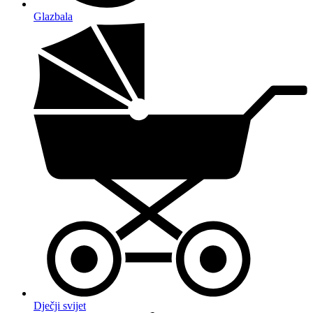
Glazbala
Dječji svijet