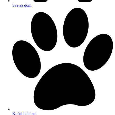
Sve za dom
Kućni ljubimci