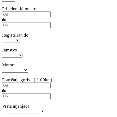
Prijeđeni kilometri
do
Registriran do
Jamstvo
Motor
Potrošnja goriva (l/100km)
do
Vrsta mjenjača