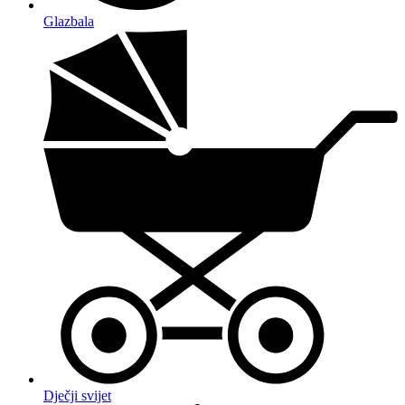
Glazbala
Dječji svijet