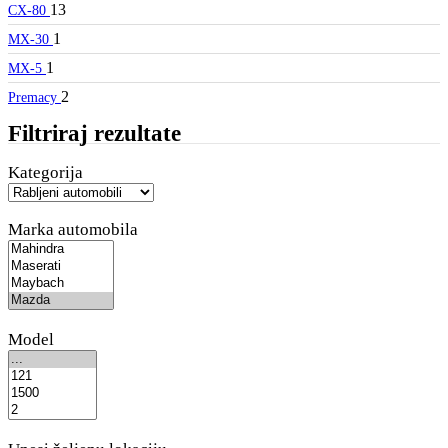
13
CX-80
1
MX-30
1
MX-5
2
Premacy
Filtriraj rezultate
Kategorija
Marka automobila
Model