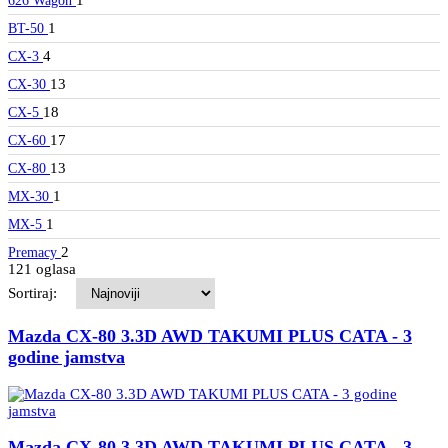
626 Wagon
1
BT-50
4
CX-3
13
CX-30
18
CX-5
17
CX-60
13
CX-80
1
MX-30
1
MX-5
2
Premacy
121 oglasa
Sortiraj:
Mazda CX-80 3.3D AWD TAKUMI PLUS CATA - 3
godine jamstva
Mazda CX-80 3.3D AWD TAKUMI PLUS CATA - 3