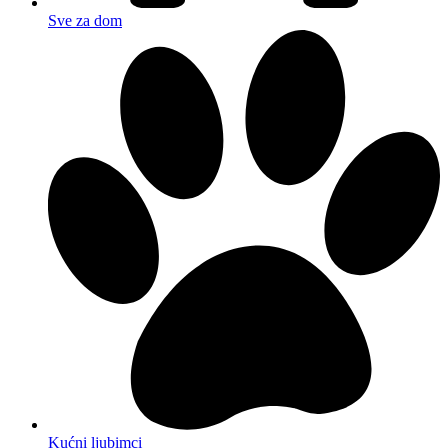
Sve za dom
Kućni ljubimci