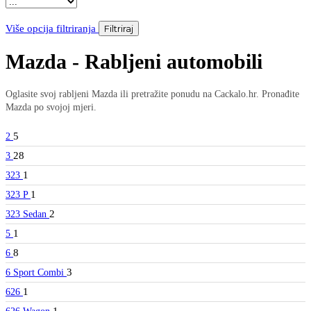
Više opcija filtriranja
Filtriraj
Mazda - Rabljeni automobili
Oglasite svoj rabljeni Mazda ili pretražite ponudu na Cackalo.hr. Pronađite
Mazda po svojoj mjeri.
5
2
28
3
1
323
1
323 P
2
323 Sedan
1
5
8
6
3
6 Sport Combi
1
626
1