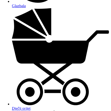
Glazbala
Dječji svijet