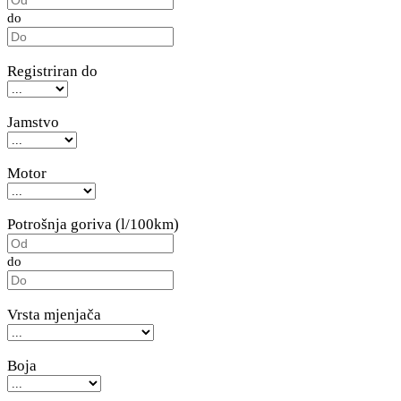
do
Registriran do
Jamstvo
Motor
Potrošnja goriva (l/100km)
do
Vrsta mjenjača
Boja