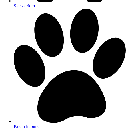
Sve za dom
Kućni ljubimci