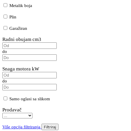
Metalik boja
Plin
Garažiran
Radni obujam cm3
do
Snaga motora kW
do
Samo oglasi sa slikom
Prodavač
Više opcija filtriranja
Filtriraj