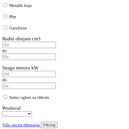
Metalik boja
Plin
Garažiran
Radni obujam cm3
do
Snaga motora kW
do
Samo oglasi sa slikom
Prodavač
Više opcija filtriranja
Filtriraj