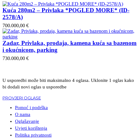
Kuća 280m2 – Privlaka *POGLED MORE* (ID-
2578/A)
700.000,00 €
Zadar, Privlaka, prodaja, kamena kuća sa bazenom
i okućnicom, parking
730.000,00 €
U usporedbi može biti maksimalno 4 oglasa. Uklonite 1 oglas kako
bi dodali novi oglas u usporedbe
PROVJERI OGLASE
Pomoć i podrška
O nama
Oglašavanje
Uvjeti korištenja
Politika privatnosti