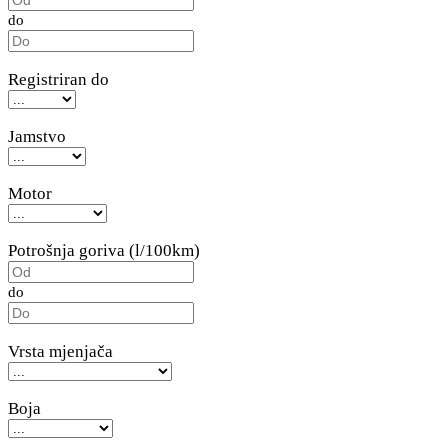
do
Registriran do
Jamstvo
Motor
Potrošnja goriva (l/100km)
do
Vrsta mjenjača
Boja