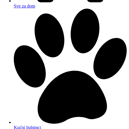
Sve za dom
Kućni ljubimci