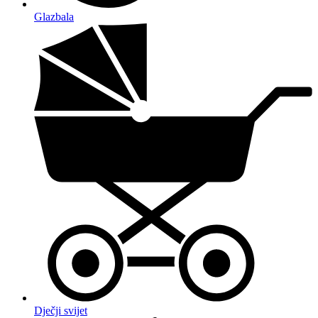
Glazbala
Dječji svijet