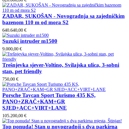
ZADAR, SUKOŠAN - Novogradnja sa zajedničkim
bazenom 110 m od mora S2
640.640,00 €
Suzuki intruder m1500
9.000,00 €
Trešnjevka sjever-Voltino, Svilajska ulica, 3-sobni
stan, pet friendly
750,00 €
Porsche Taycan Sport Turismo 435 KS,
PANO+ZRAČ+KAM+GR
SJED+ACC+VIRT+LANE
105.200,00 €
Top ponuda! Stan u novogradnji s dva parkirna