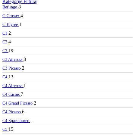
Kategorije
Filtriraj
8
Berlingo
4
C-Crosser
1
C-Elysee
2
C1
4
C2
19
C3
3
C3 Aircross
2
C3 Picasso
13
C4
1
C4 Aircross
7
C4 Cactus
2
C4 Grand Picasso
6
C4 Picasso
1
C4 Spacetourer
15
C5