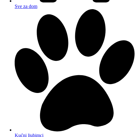
Sve za dom
Kućni ljubimci