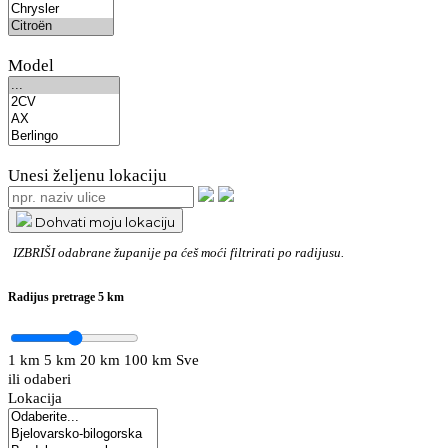
Model
Unesi željenu lokaciju
Dohvati moju lokaciju
IZBRIŠI
odabrane županije pa ćeš moći filtrirati po radijusu.
Radijus pretrage
5 km
1 km
5 km
20 km
100 km
Sve
ili odaberi
Lokacija