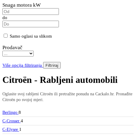
Snaga motora kW
do
Samo oglasi sa slikom
Prodavač
Više opcija filtriranja
Filtriraj
Citroën - Rabljeni automobili
Oglasite svoj rabljeni Citroën ili pretražite ponudu na Cackalo.hr. Pronađite
Citroën po svojoj mjeri.
8
Berlingo
4
C-Crosser
1
C-Elysee