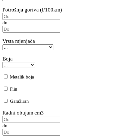
Potrošnja goriva (l/100km)
do
Vrsta mjenjača
Boja
Metalik boja
Plin
Garažiran
Radni obujam cm3
do