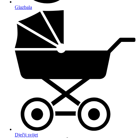
Glazbala
Dječji svijet