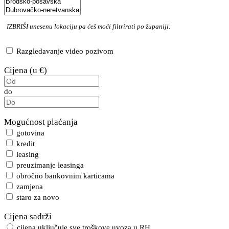
IZBRIŠI
unesenu lokaciju pa ćeš moći filtrirati po županiji.
Razgledavanje video pozivom
Cijena (u €)
do
Mogućnost plaćanja
gotovina
kredit
leasing
preuzimanje leasinga
obročno bankovnim karticama
zamjena
staro za novo
Cijena sadrži
cijena uključuje sve troškove uvoza u RH