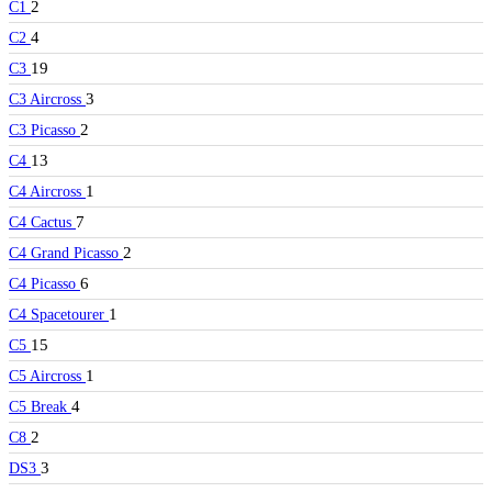
2
C1
4
C2
19
C3
3
C3 Aircross
2
C3 Picasso
13
C4
1
C4 Aircross
7
C4 Cactus
2
C4 Grand Picasso
6
C4 Picasso
1
C4 Spacetourer
15
C5
1
C5 Aircross
4
C5 Break
2
C8
3
DS3