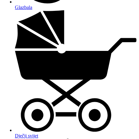
Glazbala
Dječji svijet