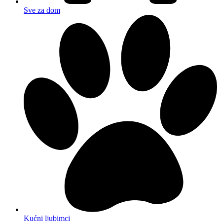
Sve za dom
Kućni ljubimci