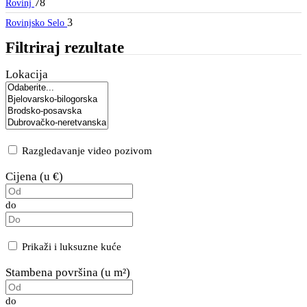
78
Rovinj
3
Rovinjsko Selo
Filtriraj rezultate
Lokacija
Razgledavanje video pozivom
Cijena (u €)
do
Prikaži i luksuzne kuće
Stambena površina (u m²)
do