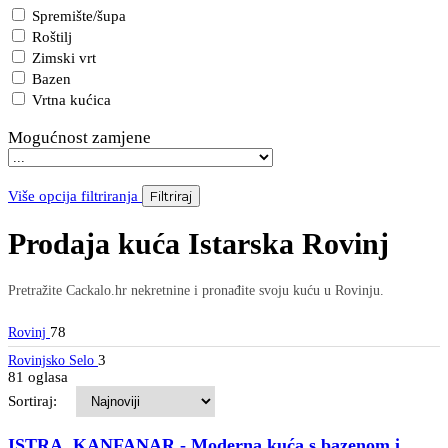
Spremište/šupa
Roštilj
Zimski vrt
Bazen
Vrtna kućica
Mogućnost zamjene
Više opcija filtriranja
Filtriraj
Prodaja kuća Istarska Rovinj
Pretražite Cackalo.hr nekretnine i pronađite svoju kuću u Rovinju.
78
Rovinj
3
Rovinjsko Selo
81 oglasa
Sortiraj:
ISTRA, KANFANAR - Moderna kuća s bazenom i