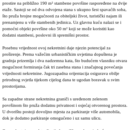
prostire na približno 190 m² stambene površine raspoređene na dvije
etaže. Sastoji se od dva odvojena stana s ukupno šest spavaćih soba,
što pruža brojne mogućnosti za obiteljski život, turistički najam ili
prenamjenu u više stambenih jedinica. Uz glavnu kuću nalazi se i
pomoćni objekt površine oko 50 m² koji se može koristiti kao
dodatni stambeni, poslovni ili spremišni prostor.
Posebnu vrijednost ovoj nekretnini daje njezin potencijal za
proširenje. Prema važećim urbanističkim uvjetima dopuštena je
gradnja prizemlja i dva nadzemna kata, što budućem vlasniku otvara
mogućnost formiranja čak tri zasebna stana i značajnog povećanja
vrijednosti nekretnine. Jugozapadna orijentacija osigurava obilje
prirodnog svjetla tijekom cijelog dana te ugodan boravak u svim
prostorijama.
Sa zapadne strane nekretnina graniči s uređenom zelenom
površinom što pruža dodatnu privatnost i osjećaj otvorenog prostora.
U dvorištu postoji dovoljno mjesta za parkiranje više automobila,
dok je dodatno parkiranje omogućeno i uz samu ulicu.