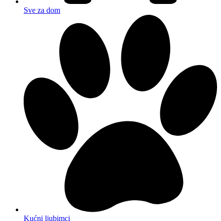
Sve za dom
Kućni ljubimci