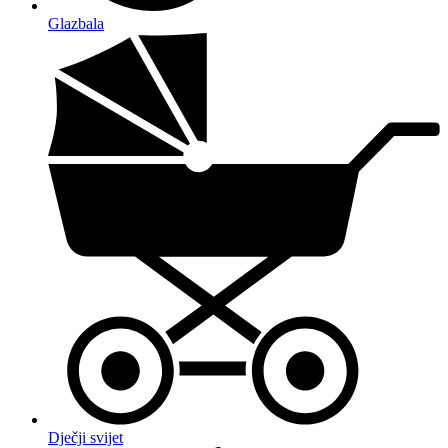
Glazbala
Dječji svijet