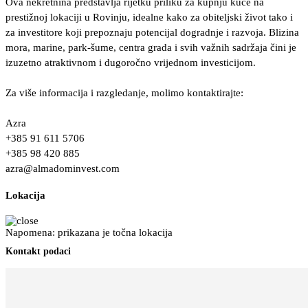
Ova nekretnina predstavlja rijetku priliku za kupnju kuće na
prestižnoj lokaciji u Rovinju, idealne kako za obiteljski život tako i
za investitore koji prepoznaju potencijal dogradnje i razvoja. Blizina
mora, marine, park-šume, centra grada i svih važnih sadržaja čini je
izuzetno atraktivnom i dugoročno vrijednom investicijom.
Za više informacija i razgledanje, molimo kontaktirajte:
Azra
+385 91 611 5706
+385 98 420 885
azra@almadominvest.com
Lokacija
Napomena: prikazana je točna lokacija
Kontakt podaci