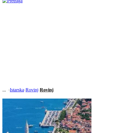
›
Istarska
›
Rovinj
›
Rovinj