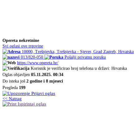
Opereta nekretnine
Svi oglasi ove trgovine
10000, Trešnjevka, Trešnjevka - Sjever, Grad Zagreb, Hrvatska
013/820-050
Pošalji privatnu poruku
https://www.opereta.hr/
Korisnik je verificirao broj telefona u državi: Hrvatska
Oglas objavljen
05.11.2025. 00:34
Do isteka još
2 godine i 8 mjeseci
Pregleda
199
Prijavi oglas
<< Natrag
Ispirintaj oglas