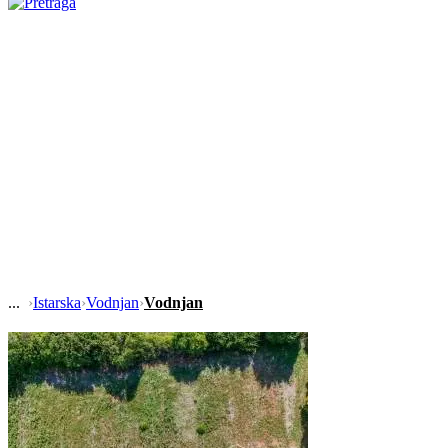
›
Istarska
›
Vodnjan
›
Vodnjan