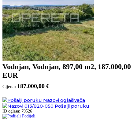
Vodnjan, Vodnjan, 897,00 m2, 187.000,00
EUR
187.000,00 €
Cijena:
Nazovi oglašivača
013/820-050
Pošalji poruku
ID oglasa: 79526
Podijeli