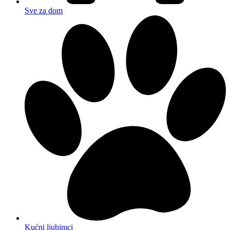
Sve za dom
Kućni ljubimci