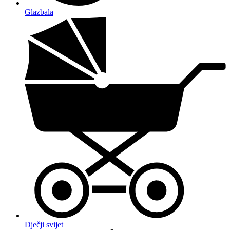
Glazbala
Dječji svijet