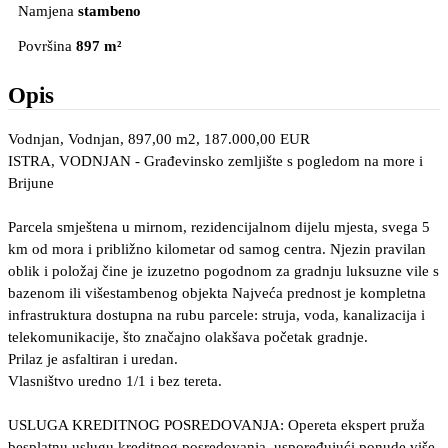
Namjena
stambeno
Površina
897 m²
Opis
Vodnjan, Vodnjan, 897,00 m2, 187.000,00 EUR
ISTRA, VODNJAN - Građevinsko zemljište s pogledom na more i
Brijune
Parcela smještena u mirnom, rezidencijalnom dijelu mjesta, svega 5
km od mora i približno kilometar od samog centra. Njezin pravilan
oblik i položaj čine je izuzetno pogodnom za gradnju luksuzne vile s
bazenom ili višestambenog objekta Najveća prednost je kompletna
infrastruktura dostupna na rubu parcele: struja, voda, kanalizacija i
telekomunikacije, što značajno olakšava početak gradnje.
Prilaz je asfaltiran i uredan.
Vlasništvo uredno 1/1 i bez tereta.
USLUGA KREDITNOG POSREDOVANJA: Opereta ekspert pruža
besplatnu uslugu kreditnog posredovanja, uspoređujući ponude više