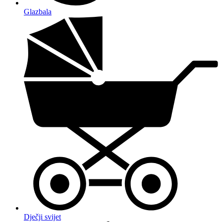
Glazbala
Dječji svijet