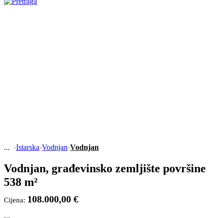
›
Istarska
›
Vodnjan
›
Vodnjan
Vodnjan, građevinsko zemljište površine
538 m²
108.000,00 €
Cijena: