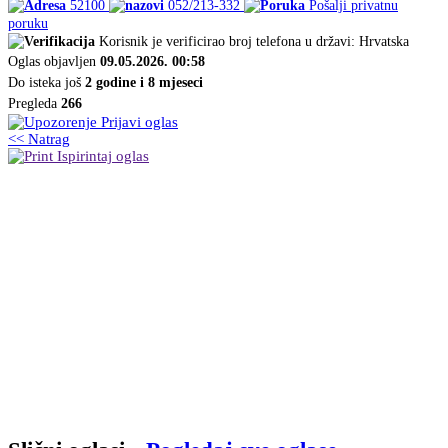
52100
052/213-332
Pošalji privatnu
poruku
Korisnik je verificirao broj telefona u državi: Hrvatska
Oglas objavljen
09.05.2026. 00:58
Do isteka još
2 godine i 8 mjeseci
Pregleda
266
Prijavi oglas
<< Natrag
Ispirintaj oglas