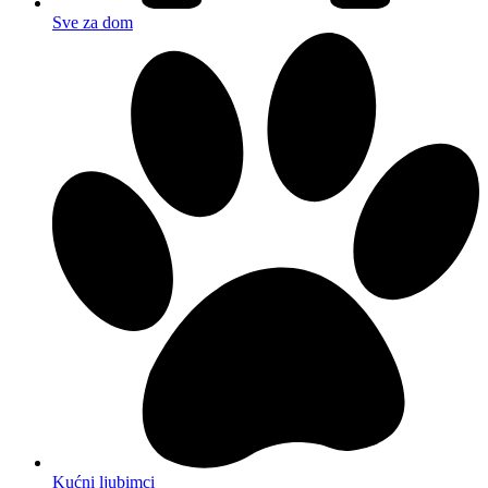
Sve za dom
Kućni ljubimci