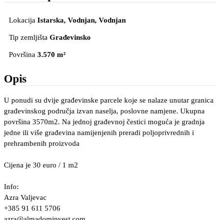
Lokacija
Istarska, Vodnjan
, Vodnjan
Tip zemljišta
Građevinsko
Površina
3.570 m²
Opis
U ponudi su dvije građevinske parcele koje se nalaze unutar granica
građevinskog područja izvan naselja, poslovne namjene. Ukupna
površina 3570m2. Na jednoj građevnoj čestici moguća je gradnja
jedne ili više građevina namijenjenih preradi poljoprivrednih i
prehrambenih proizvoda
Cijena je 30 euro / 1 m2
Info:
Azra Valjevac
+385 91 611 5706
azra@almadominvest.com