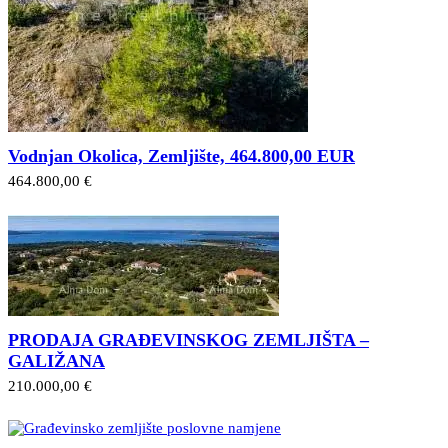
Vodnjan Okolica, Zemljište, 464.800,00 EUR
464.800,00 €
PRODAJA GRAĐEVINSKOG ZEMLJIŠTA –
GALIŽANA
210.000,00 €