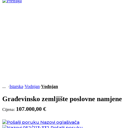
›
Istarska
›
Vodnjan
›
Vodnjan
Građevinsko zemljište poslovne namjene
107.000,00 €
Cijena:
Nazovi oglašivača
052/213-332
Pošalji poruku