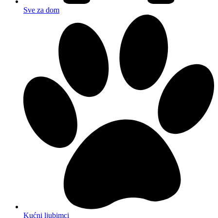
Sve za dom
Kućni ljubimci