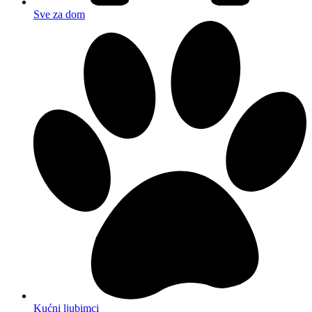
Sve za dom
Kućni ljubimci