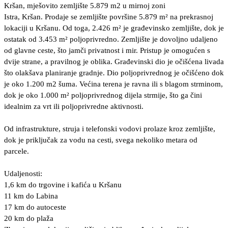
Kršan, mješovito zemljište 5.879 m2 u mirnoj zoni
Istra, Kršan. Prodaje se zemljište površine 5.879 m² na prekrasnoj
lokaciji u Kršanu. Od toga, 2.426 m² je građevinsko zemljište, dok je
ostatak od 3.453 m² poljoprivredno. Zemljište je dovoljno udaljeno
od glavne ceste, što jamči privatnost i mir. Pristup je omogućen s
dvije strane, a pravilnog je oblika. Građevinski dio je očišćena livada
što olakšava planiranje gradnje. Dio poljoprivrednog je očišćeno dok
je oko 1.200 m2 šuma. Većina terena je ravna ili s blagom strminom,
dok je oko 1.000 m² poljoprivrednog dijela strmije, što ga čini
idealnim za vrt ili poljoprivredne aktivnosti.
Od infrastrukture, struja i telefonski vodovi prolaze kroz zemljište,
dok je priključak za vodu na cesti, svega nekoliko metara od
parcele.
Udaljenosti:
1,6 km do trgovine i kafića u Kršanu
11 km do Labina
17 km do autoceste
20 km do plaža