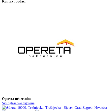
Kontakt podaci
Opereta nekretnine
Svi oglasi ove trgovine
10000, Trešnjevka, Trešnjevka - Sjever, Grad Zagreb, Hrvatska