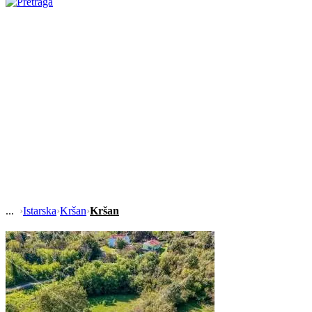
›
Istarska
›
Kršan
›
Kršan