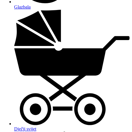
Glazbala
Dječji svijet