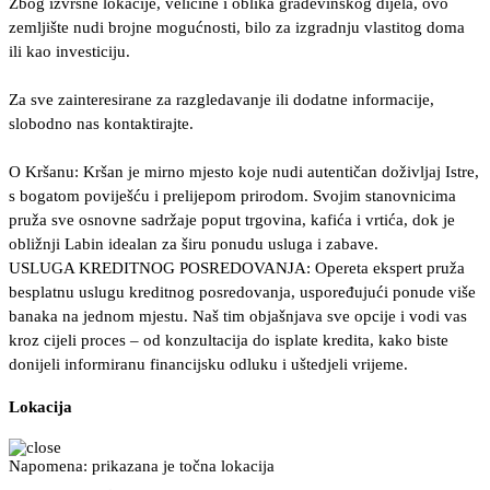
Zbog izvrsne lokacije, veličine i oblika građevinskog dijela, ovo
zemljište nudi brojne mogućnosti, bilo za izgradnju vlastitog doma
ili kao investiciju.
Za sve zainteresirane za razgledavanje ili dodatne informacije,
slobodno nas kontaktirajte.
O Kršanu: Kršan je mirno mjesto koje nudi autentičan doživljaj Istre,
s bogatom poviješću i prelijepom prirodom. Svojim stanovnicima
pruža sve osnovne sadržaje poput trgovina, kafića i vrtića, dok je
obližnji Labin idealan za širu ponudu usluga i zabave.
USLUGA KREDITNOG POSREDOVANJA: Opereta ekspert pruža
besplatnu uslugu kreditnog posredovanja, uspoređujući ponude više
banaka na jednom mjestu. Naš tim objašnjava sve opcije i vodi vas
kroz cijeli proces – od konzultacija do isplate kredita, kako biste
donijeli informiranu financijsku odluku i uštedjeli vrijeme.
Lokacija
Napomena: prikazana je točna lokacija