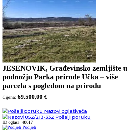
JESENOVIK, Građevinsko zemljište u
podnožju Parka prirode Učka – više
parcela s pogledom na prirodu
69.500,00 €
Cijena:
Nazovi oglašivača
052/213-332
Pošalji poruku
ID oglasa: 48617
Podijeli