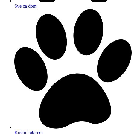
Sve za dom
Kućni ljubimci