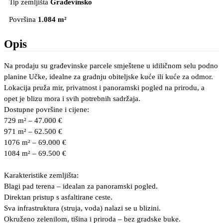
Tip zemljišta
Građevinsko
Površina
1.084 m²
Opis
Na prodaju su građevinske parcele smještene u idiličnom selu podno
planine Učke, idealne za gradnju obiteljske kuće ili kuće za odmor.
Lokacija pruža mir, privatnost i panoramski pogled na prirodu, a
opet je blizu mora i svih potrebnih sadržaja.
Dostupne površine i cijene:
729 m² – 47.000 €
971 m² – 62.500 €
1076 m² – 69.000 €
1084 m² – 69.500 €
Karakteristike zemljišta:
Blagi pad terena – idealan za panoramski pogled.
Direktan pristup s asfaltirane ceste.
Sva infrastruktura (struja, voda) nalazi se u blizini.
Okruženo zelenilom, tišina i priroda – bez gradske buke.