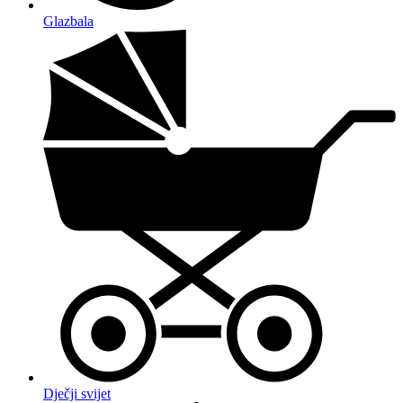
Glazbala
Dječji svijet