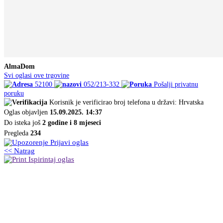
AlmaDom
Svi oglasi ove trgovine
52100
052/213-332
Pošalji privatnu
poruku
Korisnik je verificirao broj telefona u državi: Hrvatska
Oglas objavljen
15.09.2025. 14:37
Do isteka još
2 godine i 8 mjeseci
Pregleda
234
Prijavi oglas
<< Natrag
Ispirintaj oglas