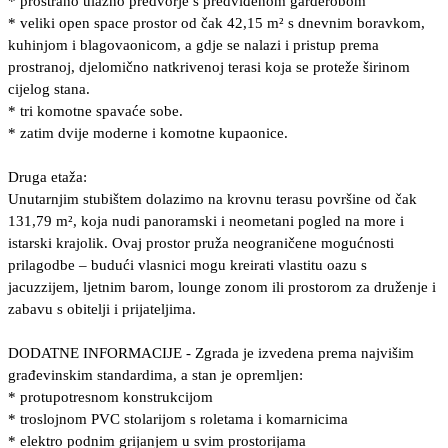
* prostrano ulazno predvorje s predviđenom garderobom
* veliki open space prostor od čak 42,15 m² s dnevnim boravkom,
kuhinjom i blagovaonicom, a gdje se nalazi i pristup prema
prostranoj, djelomično natkrivenoj terasi koja se proteže širinom
cijelog stana.
* tri komotne spavaće sobe.
* zatim dvije moderne i komotne kupaonice.
Druga etaža:
Unutarnjim stubištem dolazimo na krovnu terasu površine od čak
131,79 m², koja nudi panoramski i neometani pogled na more i
istarski krajolik. Ovaj prostor pruža neograničene mogućnosti
prilagodbe – budući vlasnici mogu kreirati vlastitu oazu s
jacuzzijem, ljetnim barom, lounge zonom ili prostorom za druženje i
zabavu s obitelji i prijateljima.
DODATNE INFORMACIJE - Zgrada je izvedena prema najvišim
građevinskim standardima, a stan je opremljen:
* protupotresnom konstrukcijom
* troslojnom PVC stolarijom s roletama i komarnicima
* elektro podnim grijanjem u svim prostorijama