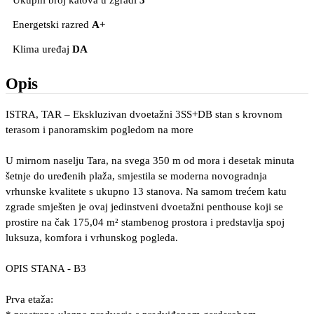
Ukupni broj katova u zgradi
3
Energetski razred
A+
Klima uređaj
DA
Opis
ISTRA, TAR – Ekskluzivan dvoetažni 3SS+DB stan s krovnom
terasom i panoramskim pogledom na more
U mirnom naselju Tara, na svega 350 m od mora i desetak minuta
šetnje do uređenih plaža, smjestila se moderna novogradnja
vrhunske kvalitete s ukupno 13 stanova. Na samom trećem katu
zgrade smješten je ovaj jedinstveni dvoetažni penthouse koji se
prostire na čak 175,04 m² stambenog prostora i predstavlja spoj
luksuza, komfora i vrhunskog pogleda.
OPIS STANA - B3
Prva etaža: