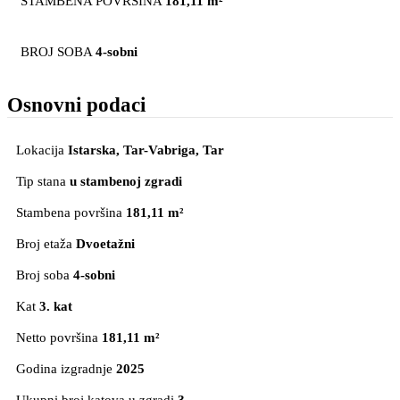
STAMBENA POVRŠINA
181,11 m²
BROJ SOBA
4-sobni
Osnovni podaci
Lokacija
Istarska, Tar-Vabriga
, Tar
Tip stana
u stambenoj zgradi
Stambena površina
181,11 m²
Broj etaža
Dvoetažni
Broj soba
4-sobni
Kat
3. kat
Netto površina
181,11 m²
Godina izgradnje
2025