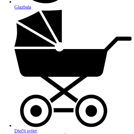
Glazbala
Dječji svijet