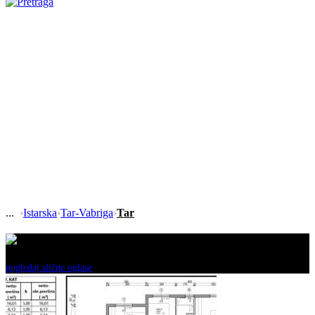
›
Istarska
›
Tar-Vabriga
›
Tar
Ovaj oglas je neaktivan!
pogledaj slične oglase