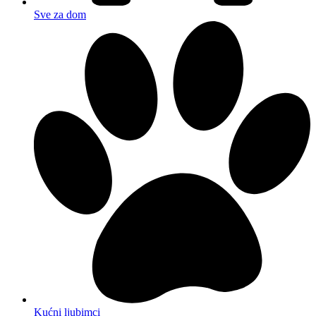
Sve za dom
Kućni ljubimci