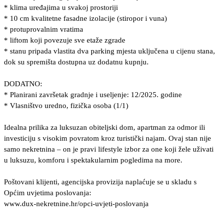
* klima uređajima u svakoj prostoriji
* 10 cm kvalitetne fasadne izolacije (stiropor i vuna)
* protuprovalnim vratima
* liftom koji povezuje sve etaže zgrade
* stanu pripada vlastita dva parking mjesta uključena u cijenu stana,
dok su spremišta dostupna uz dodatnu kupnju.
DODATNO:
* Planirani završetak gradnje i useljenje: 12/2025. godine
* Vlasništvo uredno, fizička osoba (1/1)
Idealna prilika za luksuzan obiteljski dom, apartman za odmor ili
investiciju s visokim povratom kroz turistički najam. Ovaj stan nije
samo nekretnina – on je pravi lifestyle izbor za one koji žele uživati
u luksuzu, komforu i spektakularnim pogledima na more.
Poštovani klijenti, agencijska provizija naplaćuje se u skladu s
Općim uvjetima poslovanja:
www.dux-nekretnine.hr/opci-uvjeti-poslovanja