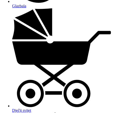
Glazbala
Dječji svijet