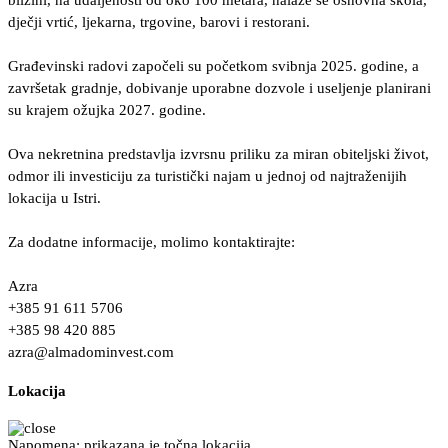
blizini, na udaljenosti od oko 100 metara, nalaze se osnovna škola,
dječji vrtić, ljekarna, trgovine, barovi i restorani.
Građevinski radovi započeli su početkom svibnja 2025. godine, a
završetak gradnje, dobivanje uporabne dozvole i useljenje planirani
su krajem ožujka 2027. godine.
Ova nekretnina predstavlja izvrsnu priliku za miran obiteljski život,
odmor ili investiciju za turistički najam u jednoj od najtraženijih
lokacija u Istri.
Za dodatne informacije, molimo kontaktirajte:
Azra
+385 91 611 5706
+385 98 420 885
azra@almadominvest.com
Lokacija
Napomena: prikazana je točna lokacija