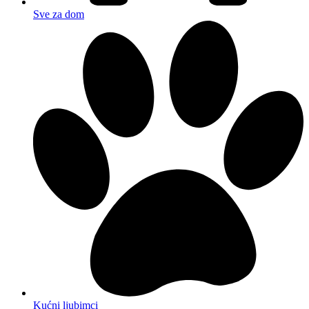
Sve za dom
Kućni ljubimci