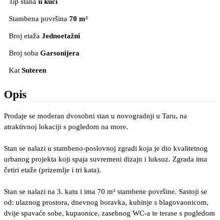
Tip stana
u kući
Stambena površina
70 m²
Broj etaža
Jednoetažni
Broj soba
Garsonijera
Kat
Suteren
Opis
Prodaje se moderan dvosobni stan u novogradnji u Taru, na
atraktivnoj lokaciji s pogledom na more.
Stan se nalazi u stambeno-poslovnoj zgradi koja je dio kvalitetnog
urbanog projekta koji spaja suvremeni dizajn i luksuz. Zgrada ima
četiri etaže (prizemlje i tri kata).
Stan se nalazi na 3. katu i ima 70 m² stambene površine. Sastoji se
od: ulaznog prostora, dnevnog boravka, kuhinje s blagovaonicom,
dvije spavaće sobe, kupaonice, zasebnog WC-a te terase s pogledom