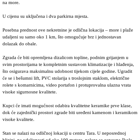
na more.
U cijenu su uključena i dva parkirna mjesta.
Posebna prednost ove nekretnine je odlična lokacija – more i plaže
udaljeni su samo oko 1 km, što omogućuje brz i jednostavan
dolazak do obale.
Zgrada će biti opremljena dizalicom topline, podnim grijanjem u
svim prostorijama te kompletnim sustavom klimatizacije i hlađenja,
što osigurava maksimalnu udobnost tijekom cijele godine. Ugradit
će se i bešumni lift, PVC stolarija s troslojnim staklom, električne
rolete s komarnicima, video portafon i protuprovalna ulazna vrata
visoke sigurnosne kvalitete.
Kupci će imati mogućnost odabira kvalitetne keramike prve klase,
dok će zajednički prostori zgrade biti uređeni kamenom i keramikom
visoke kvalitete.
Stan se nalazi na odličnoj lokaciji u centru Tara. U neposrednoj