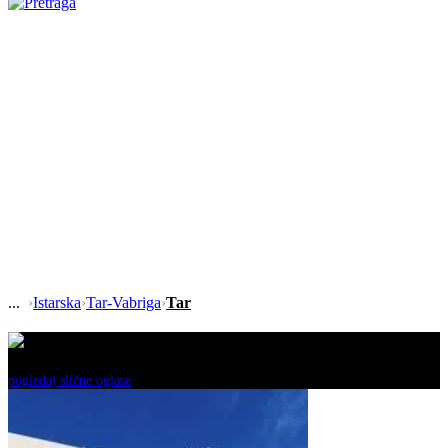
›
Istarska
›
Tar-Vabriga
›
Tar
Ovaj oglas je neaktivan!
pogledaj slične oglase