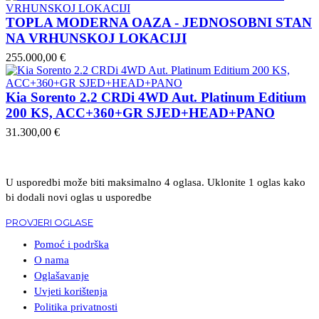
TOPLA MODERNA OAZA - JEDNOSOBNI STAN
NA VRHUNSKOJ LOKACIJI
255.000,00 €
Kia Sorento 2.2 CRDi 4WD Aut. Platinum Editium
200 KS, ACC+360+GR SJED+HEAD+PANO
31.300,00 €
U usporedbi može biti maksimalno 4 oglasa. Uklonite 1 oglas kako
bi dodali novi oglas u usporedbe
PROVJERI OGLASE
Pomoć i podrška
O nama
Oglašavanje
Uvjeti korištenja
Politika privatnosti