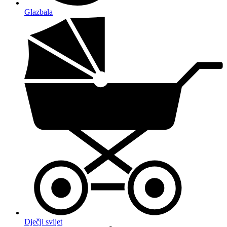
Glazbala
Dječji svijet