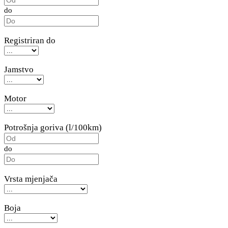
do
Registriran do
Jamstvo
Motor
Potrošnja goriva (l/100km)
do
Vrsta mjenjača
Boja