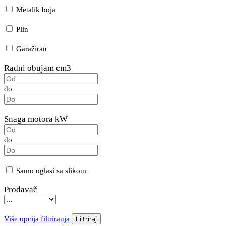
Metalik boja
Plin
Garažiran
Radni obujam cm3
do
Snaga motora kW
do
Samo oglasi sa slikom
Prodavač
Više opcija filtriranja
Filtriraj