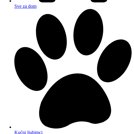
Sve za dom
Kućni ljubimci