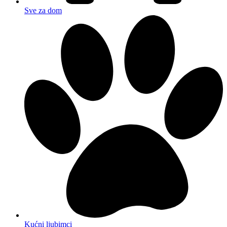
Sve za dom
Kućni ljubimci