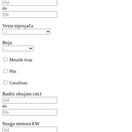
do
Vrsta mjenjača
Boja
Metalik boja
Plin
Garažiran
Radni obujam cm3
do
Snaga motora kW