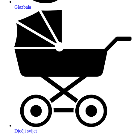
Glazbala
Dječji svijet