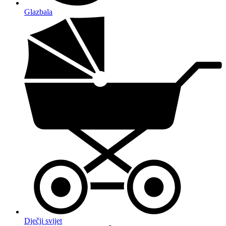
Glazbala
Dječji svijet