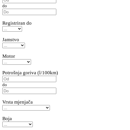
do
Registriran do
Jamstvo
Motor
Potrošnja goriva (l/100km)
do
Vrsta mjenjača
Boja