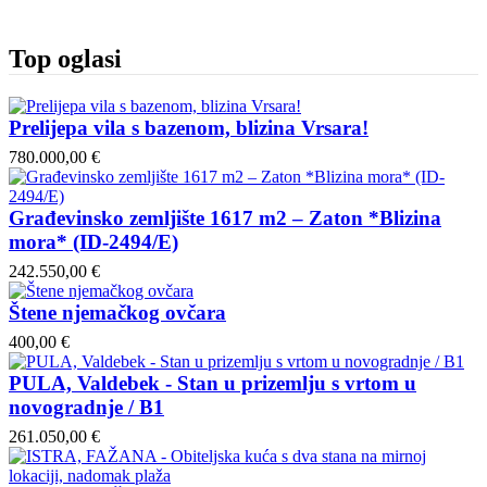
Top oglasi
Prelijepa vila s bazenom, blizina Vrsara!
780.000,00 €
Građevinsko zemljište 1617 m2 – Zaton *Blizina
mora* (ID-2494/E)
242.550,00 €
Štene njemačkog ovčara
400,00 €
PULA, Valdebek - Stan u prizemlju s vrtom u
novogradnje / B1
261.050,00 €