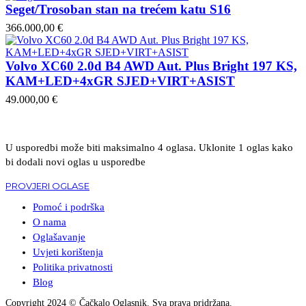
Seget/Trosoban stan na trećem katu S16
366.000,00 €
Volvo XC60 2.0d B4 AWD Aut. Plus Bright 197 KS,
KAM+LED+4xGR SJED+VIRT+ASIST
49.000,00 €
U usporedbi može biti maksimalno 4 oglasa. Uklonite 1 oglas kako
bi dodali novi oglas u usporedbe
PROVJERI OGLASE
Pomoć i podrška
O nama
Oglašavanje
Uvjeti korištenja
Politika privatnosti
Blog
Copyright 2024 © Čačkalo Oglasnik. Sva prava pridržana.