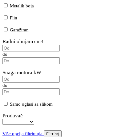
Metalik boja
Plin
Garažiran
Radni obujam cm3
do
Snaga motora kW
do
Samo oglasi sa slikom
Prodavač
Više opcija filtriranja
Filtriraj