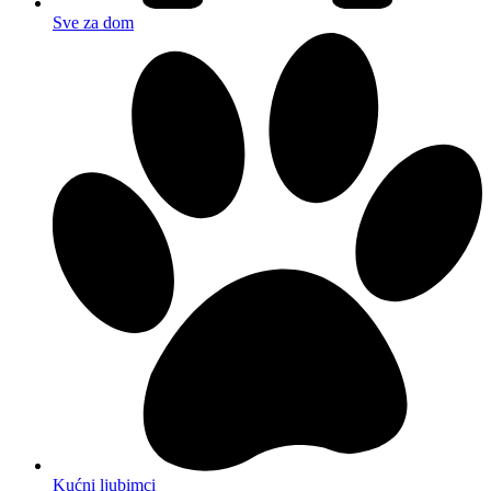
Sve za dom
Kućni ljubimci