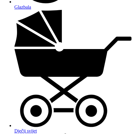
Glazbala
Dječji svijet