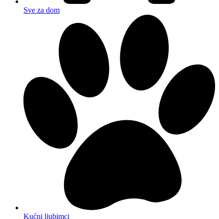
Sve za dom
Kućni ljubimci