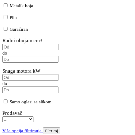
Metalik boja
Plin
Garažiran
Radni obujam cm3
do
Snaga motora kW
do
Samo oglasi sa slikom
Prodavač
Više opcija filtriranja
Filtriraj