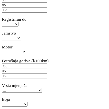
do
Registriran do
Jamstvo
Motor
Potrošnja goriva (l/100km)
do
Vrsta mjenjača
Boja