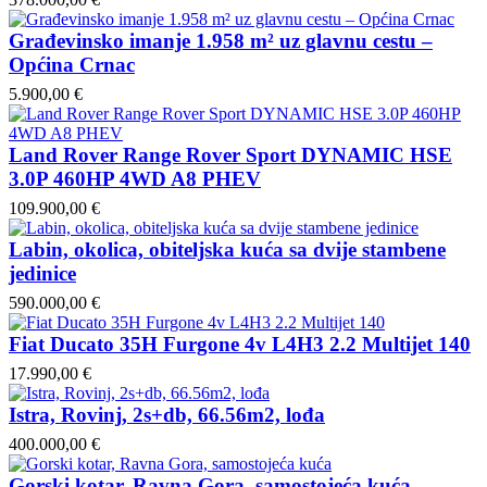
Građevinsko imanje 1.958 m² uz glavnu cestu –
Općina Crnac
5.900,00 €
Land Rover Range Rover Sport DYNAMIC HSE
3.0P 460HP 4WD A8 PHEV
109.900,00 €
Labin, okolica, obiteljska kuća sa dvije stambene
jedinice
590.000,00 €
Fiat Ducato 35H Furgone 4v L4H3 2.2 Multijet 140
17.990,00 €
Istra, Rovinj, 2s+db, 66.56m2, lođa
400.000,00 €
Gorski kotar, Ravna Gora, samostojeća kuća