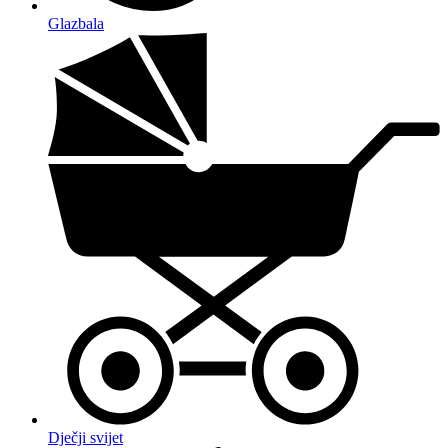
Glazbala
Dječji svijet