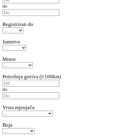
do
Registriran do
Jamstvo
Motor
Potrošnja goriva (l/100km)
do
Vrsta mjenjača
Boja