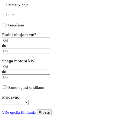
Metalik boja
Plin
Garažiran
Radni obujam cm3
do
Snaga motora kW
do
Samo oglasi sa slikom
Prodavač
Više opcija filtriranja
Filtriraj