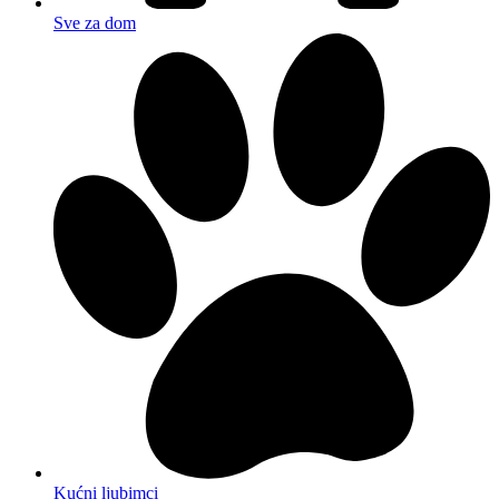
Sve za dom
Kućni ljubimci