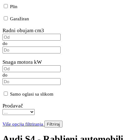
Plin
Garažiran
Radni obujam cm3
do
Snaga motora kW
do
Samo oglasi sa slikom
Prodavač
Više opcija filtriranja
Filtriraj
Audi S4 - Rabljeni automobili