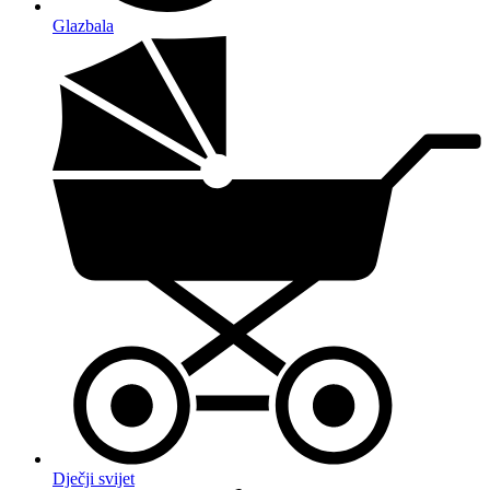
Glazbala
Dječji svijet