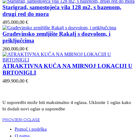
Starigrad, samostojeća vila 128 m2, s bazenom,
drugi red do mora
495.000,00 €
Građevinsko zemljište Rakalj s dozvolom, i
priključcima
260.000,00 €
ATRAKTIVNA KUĆA NA MIRNOJ LOKACIJI U
BRTONIGLI
489.900,00 €
U usporedbi može biti maksimalno 4 oglasa. Uklonite 1 oglas kako
bi dodali novi oglas u usporedbe
PROVJERI OGLASE
Pomoć i podrška
O nama