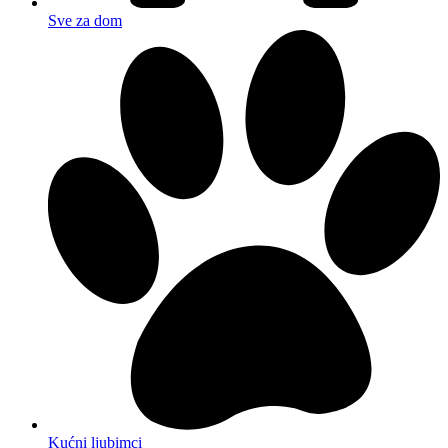
Sve za dom
Kućni ljubimci