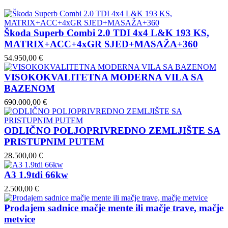
Škoda Superb Combi 2.0 TDI 4x4 L&K 193 KS,
MATRIX+ACC+4xGR SJED+MASAŽA+360
54.950,00 €
VISOKOKVALITETNA MODERNA VILA SA
BAZENOM
690.000,00 €
ODLIČNO POLJOPRIVREDNO ZEMLJIŠTE SA
PRISTUPNIM PUTEM
28.500,00 €
A3 1.9tdi 66kw
2.500,00 €
Prodajem sadnice mačje mente ili mačje trave, mačje
metvice