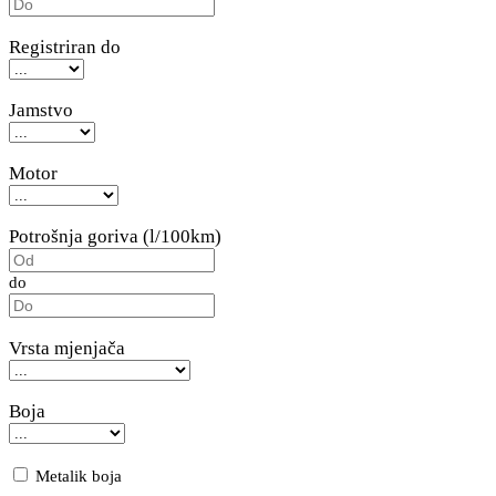
Registriran do
Jamstvo
Motor
Potrošnja goriva (l/100km)
do
Vrsta mjenjača
Boja
Metalik boja