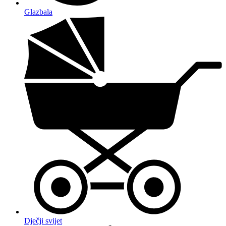
Glazbala
Dječji svijet