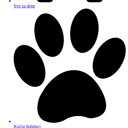
Sve za dom
Kućni ljubimci