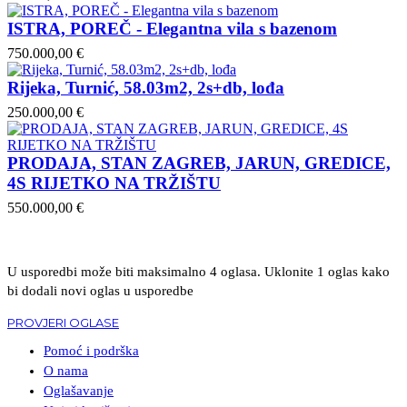
ISTRA, POREČ - Elegantna vila s bazenom
750.000,00 €
Rijeka, Turnić, 58.03m2, 2s+db, lođa
250.000,00 €
PRODAJA, STAN ZAGREB, JARUN, GREDICE,
4S RIJETKO NA TRŽIŠTU
550.000,00 €
U usporedbi može biti maksimalno 4 oglasa. Uklonite 1 oglas kako
bi dodali novi oglas u usporedbe
PROVJERI OGLASE
Pomoć i podrška
O nama
Oglašavanje