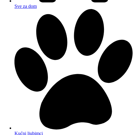
Sve za dom
Kućni ljubimci