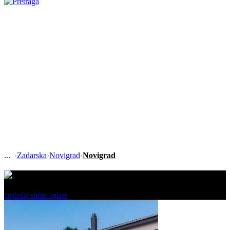
›
Zadarska
›
Novigrad
›
Novigrad
Ovaj oglas je neaktivan!
pogledaj slične oglase