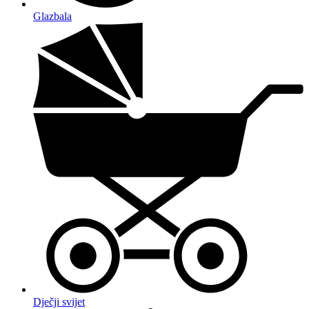
Glazbala
Dječji svijet