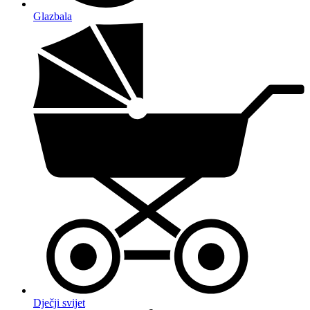
Glazbala
Dječji svijet