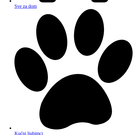
Sve za dom
Kućni ljubimci