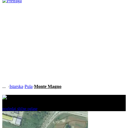
›
Istarska
›
Pula
›
Monte Magno
Ovaj oglas je neaktivan!
pogledaj slične oglase