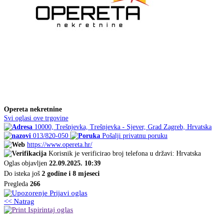
Opereta nekretnine
Svi oglasi ove trgovine
10000, Trešnjevka, Trešnjevka - Sjever, Grad Zagreb, Hrvatska
013/820-050
Pošalji privatnu poruku
https://www.opereta.hr/
Korisnik je verificirao broj telefona u državi: Hrvatska
Oglas objavljen
22.09.2025. 10:39
Do isteka još
2 godine i 8 mjeseci
Pregleda
266
Prijavi oglas
<< Natrag
Ispirintaj oglas