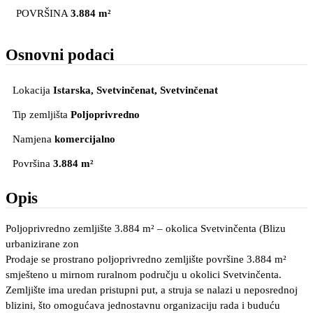
POVRŠINA
3.884 m²
Osnovni podaci
Lokacija
Istarska, Svetvinčenat
, Svetvinčenat
Tip zemljišta
Poljoprivredno
Namjena
komercijalno
Površina
3.884 m²
Opis
Poljoprivredno zemljište 3.884 m² – okolica Svetvinčenta (Blizu
urbanizirane zon
Prodaje se prostrano poljoprivredno zemljište površine 3.884 m²
smješteno u mirnom ruralnom području u okolici Svetvinčenta.
Zemljište ima uredan pristupni put, a struja se nalazi u neposrednoj
blizini, što omogućava jednostavnu organizaciju rada i buduću