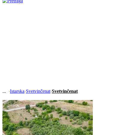
›
Istarska
›
Svetvinčenat
›
Svetvinčenat