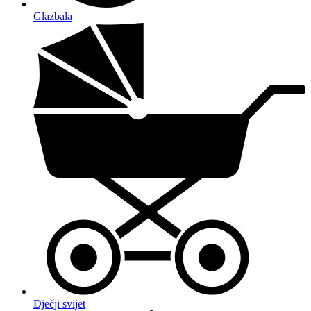
Glazbala
Dječji svijet