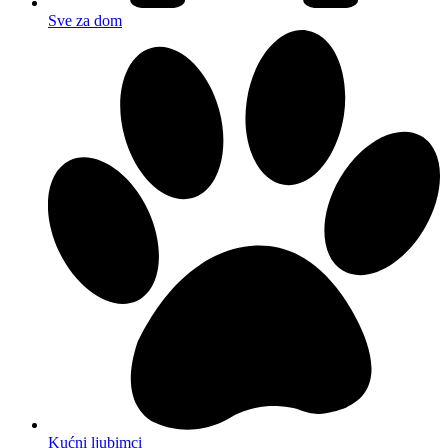
Sve za dom
Kućni ljubimci