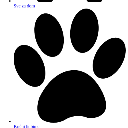
Sve za dom
Kućni ljubimci