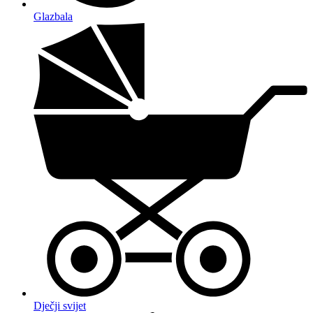
Glazbala
Dječji svijet