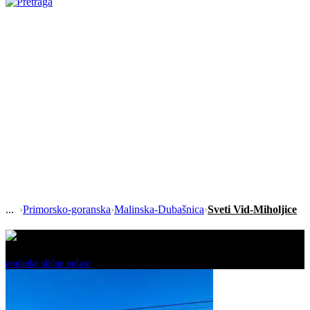
›
Primorsko-goranska
›
Malinska-Dubašnica
›
Sveti Vid-Miholjice
Ovaj oglas je neaktivan!
pogledaj slične oglase