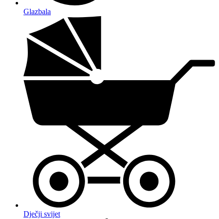
Glazbala
Dječji svijet