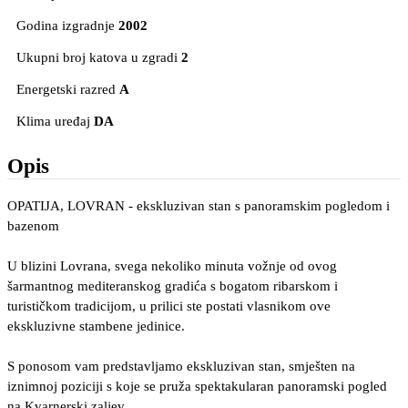
Godina izgradnje
2002
Ukupni broj katova u zgradi
2
Energetski razred
A
Klima uređaj
DA
Opis
OPATIJA, LOVRAN - ekskluzivan stan s panoramskim pogledom i
bazenom
U blizini Lovrana, svega nekoliko minuta vožnje od ovog
šarmantnog mediteranskog gradića s bogatom ribarskom i
turističkom tradicijom, u prilici ste postati vlasnikom ove
ekskluzivne stambene jedinice.
S ponosom vam predstavljamo ekskluzivan stan, smješten na
iznimnoj poziciji s koje se pruža spektakularan panoramski pogled
na Kvarnerski zaljev.