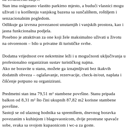
Stan ima osigurano vlastito parkirno mjesto, a budući vlasnici mogu
uživati i u korištenju vanjskog bazena sa sunčalištem, roštiljem i
senzacionalnim pogledom.
Odlikuje ga izvrsna povezanost unutarnjih i vanjskih prostora, kao i
jasna funkcionalna podjela.
Posebno je atraktivan za one koji žele maksimalno uživati u životu
na otvorenom – bilo u privatne ili turističke svrhe.
Dodatna vrijednost ove nekretnine leži i u mogućnosti uključivanja u
profesionalno organiziran sustav turističkog najma.
Ako ne boravite u stanu, možete ga iznajmljivati bez ikakvih
dodatnih obveza – oglašavanje, rezervacije, check-in/out, naplata i
čišćenje potpuno su organizirani.
Predmetni stan ima 79,51 m² stambene površine. Stanu pripada
balkon od 8,31 m² što čini ukupnih 87,82 m2 korisne stambene
površine.
Sastoji se od ulaznog hodnika sa spremištem, dnevnog boravka
povezanim s kuhinjom i blagovaonicom, dvije prostrane spavaće
sobe, svaka sa svojom kupaonicom i wc-a za goste.