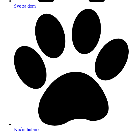
Sve za dom
Kućni ljubimci