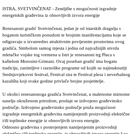
ISTRA, SVETVINČENAT - Zemljište s mogućnosti izgradnje
energetskih građevina iz obnovljivih izvora energije
Renesansni gradić Svetvinčenat, jedan je od istarskih dragulja s
bogatom turističkom ponudom te brojnim manifestacijama koje se
odigravaju u izvanredno atraktivnim povijesnim prostorima ovog
gradića. Simbolom samog mjesta i jedna od najvažnijih utvrda
mletačke vojske tog vremena u Istri je renesansni trg Placa s
kaštelom Morosini-Grimani. Ovaj poseban gradić ima bogatu
tradiciju, zanimljive i raznolike programe od kojih su najistaknutiji
Srednjovjekovni festival, Festival sira te Festival plesa i neverbalnog
kazališta koji svake godine privlače brojne posjetitelje.
U okolici renesansnoga gradića Svetvinčenat, u malenome mirnome
naselju okruženom prirodom, prodaje se izdvojeno građevinsko
područje. Izdvojeno građevinsko područje pruža mogućnost
izgradnje energetskih građevina namijenjenih proizvodnji električne
i/ili toplinske energije iz obnovljivih izvora energije.
Odnosno građevina s postrojenjem namijenjenim proizvodnji
električne i/ili toplinske energije, iz obnovljivih izvora energije kao