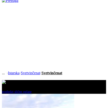
›
Istarska
›
Svetvinčenat
›
Svetvinčenat
Ovaj oglas je neaktivan!
pogledaj slične oglase