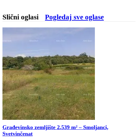
Slični oglasi
Pogledaj sve oglase
Građevinsko zemljište 2.539 m² – Smoljanci,
Svetvinčenat