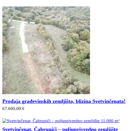
Prodaja građevinskih zemljišta, blizina Svetvinčenata!
67.600,00 €
Svetvinčenat, Čabrunići – poljuprivredno zemljište