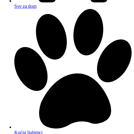
Sve za dom
Kućni ljubimci