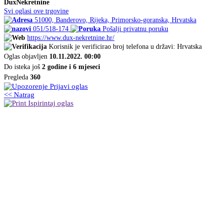
DuxNekretnine
Svi oglasi ove trgovine
51000, Banderovo, Rijeka, Primorsko-goranska, Hrvatska
051/518-174
Pošalji privatnu poruku
https://www.dux-nekretnine.hr/
Korisnik je verificirao broj telefona u državi: Hrvatska
Oglas objavljen
10.11.2022. 00:00
Do isteka još
2 godine i 6 mjeseci
Pregleda
360
Prijavi oglas
<< Natrag
Ispirintaj oglas