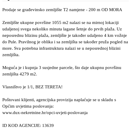
Prodaje se građevinsko zemljište T2 namjene - 200 m OD MORA
Zemljište ukupne površine 1055 m2 nalazi se na mirnoj lokaciji
udaljenoj svega nekoliko minuta lagane šetnje do prvih plaža. Uz
neposrednu blizinu plaža, zemljište je također udaljeno 4 km vožnje
do Pule. Pravilnog je oblika i sa zemljišta se također pruža pogled na
more. Sva potrebna infrastruktura nalazi se u neposrednoj blizini
zemljišta.
Moguća je i kupnja 3 susjedne parcele, što daje ukupnu površinu
zemljišta 4279 m2.
Vlasništvo je 1/1, BEZ TERETA!
Poštovani klijenti, agencijska provizija naplaćuje se u skladu s
Općim uvjetima poslovanja:
www.dux-nekretnine.hr/opci-uvjeti-poslovanja
ID KOD AGENCIJE: 13639