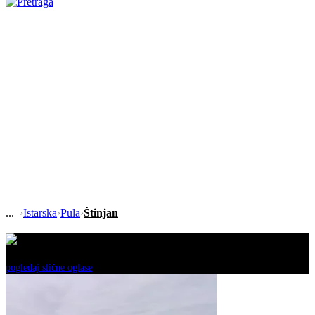
›
Istarska
›
Pula
›
Štinjan
Ovaj oglas je neaktivan!
pogledaj slične oglase