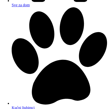
Sve za dom
Kućni ljubimci