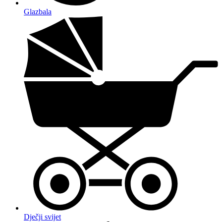
Glazbala
Dječji svijet