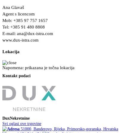
Ana Glavaš
Agent s licencom
Mob: +385 97 757 1657
Tel: +385 91 480 8808
E-mail:
ana@dux-istra.com
www.dux-istra.com
Lokacija
Napomena: prikazana je točna lokacija
Kontakt podaci
DuxNekretnine
Svi oglasi ove trgovine
51000, Banderovo, Rijeka, Primorsko-goranska, Hrvatska