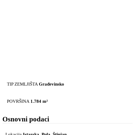
TIP ZEMLJIŠTA
Građevinsko
POVRŠINA
1.784 m²
Osnovni podaci
Lokacija
Istarska, Pula
, Štinjan