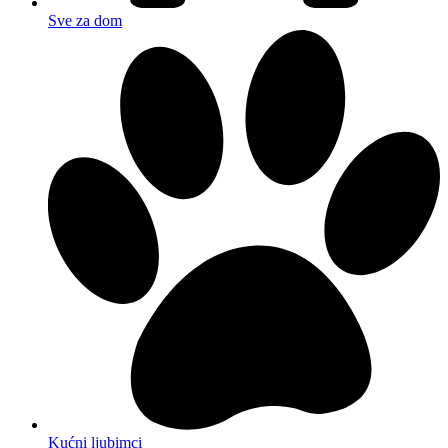
Sve za dom
Kućni ljubimci