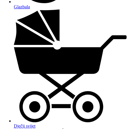
Glazbala
Dječji svijet