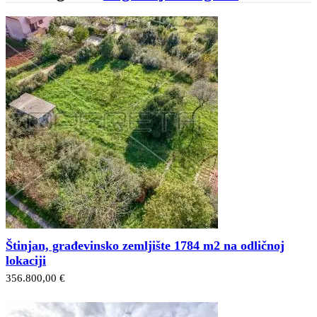
Štinjan, građevinsko zemljište 1784 m2 na odličnoj
lokaciji
356.800,00 €