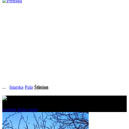
›
Istarska
›
Pula
›
Štinjan
Ovaj oglas je neaktivan!
pogledaj slične oglase