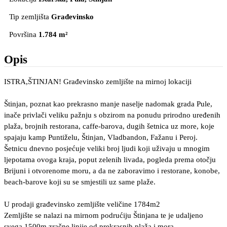
Tip zemljišta
Građevinsko
Površina
1.784 m²
Opis
ISTRA,ŠTINJAN! Građevinsko zemljište na mirnoj lokaciji
Štinjan, poznat kao prekrasno manje naselje nadomak grada Pule,
inače privlači veliku pažnju s obzirom na ponudu prirodno uređenih
plaža, brojnih restorana, caffe-barova, dugih šetnica uz more, koje
spajaju kamp Puntiželu, Štinjan, Vladbandon, Fažanu i Peroj.
Šetnicu dnevno posjećuje veliki broj ljudi koji uživaju u mnogim
ljepotama ovoga kraja, poput zelenih livada, pogleda prema otočju
Brijuni i otvorenome moru, a da ne zaboravimo i restorane, konobe,
beach-barove koji su se smjestili uz same plaže.
U prodaji građevinsko zemljište veličine 1784m2
Zemljište se nalazi na mirnom podrućiju Štinjana te je udaljeno
svega 1500m zračne linije od prekrasnih plaža i mora.