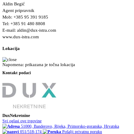
Aldin Begić
Agent pripravnik
Mob: +385 95 391 9185
Tel: +385 91 480 8808
E-mail:
aldin@dux-istra.com
www.dux-istra.com
Lokacija
Napomena: prikazana je točna lokacija
Kontakt podaci
DuxNekretnine
Svi oglasi ove trgovine
51000, Banderovo, Rijeka, Primorsko-goranska, Hrvatska
051/518-174
Pošalji privatnu poruku