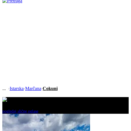
›
Istarska
›
Marčana
›
Cokuni
Ovaj oglas je neaktivan!
pogledaj slične oglase