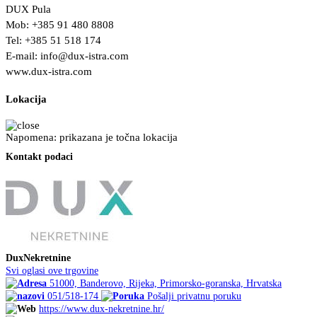
DUX Pula
Mob: +385 91 480 8808
Tel: +385 51 518 174
E-mail:
info@dux-istra.com
www.dux-istra.com
Lokacija
Napomena: prikazana je točna lokacija
Kontakt podaci
DuxNekretnine
Svi oglasi ove trgovine
51000, Banderovo, Rijeka, Primorsko-goranska, Hrvatska
051/518-174
Pošalji privatnu poruku
https://www.dux-nekretnine.hr/