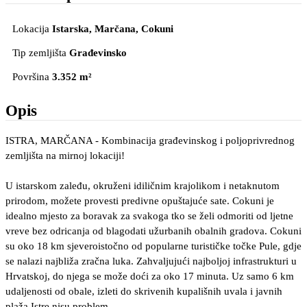
Lokacija
Istarska, Marčana
, Cokuni
Tip zemljišta
Građevinsko
Površina
3.352 m²
Opis
ISTRA, MARČANA - Kombinacija građevinskog i poljoprivrednog
zemljišta na mirnoj lokaciji!
U istarskom zaleđu, okruženi idiličnim krajolikom i netaknutom
prirodom, možete provesti predivne opuštajuće sate. Cokuni je
idealno mjesto za boravak za svakoga tko se želi odmoriti od ljetne
vreve bez odricanja od blagodati užurbanih obalnih gradova. Cokuni
su oko 18 km sjeveroistočno od popularne turističke točke Pule, gdje
se nalazi najbliža zračna luka. Zahvaljujući najboljoj infrastrukturi u
Hrvatskoj, do njega se može doći za oko 17 minuta. Uz samo 6 km
udaljenosti od obale, izleti do skrivenih kupališnih uvala i javnih
plaža Istre nisu problem.