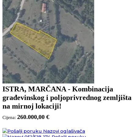
ISTRA, MARČANA - Kombinacija
građevinskog i poljoprivrednog zemljišta
na mirnoj lokaciji!
260.000,00 €
Cijena:
Nazovi oglašivača
051/518-174
Pošalji poruku