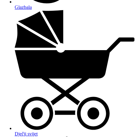
Glazbala
Dječji svijet