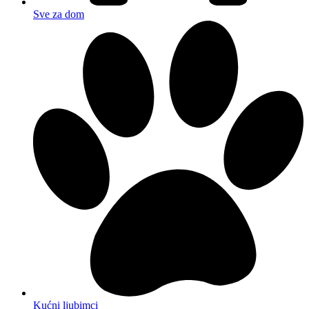
Sve za dom
Kućni ljubimci