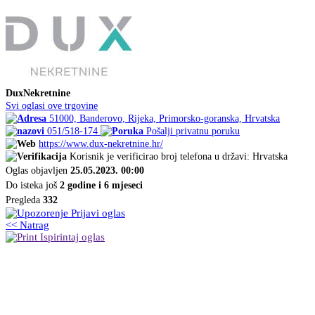
DuxNekretnine
Svi oglasi ove trgovine
51000, Banderovo, Rijeka, Primorsko-goranska, Hrvatska
051/518-174
Pošalji privatnu poruku
https://www.dux-nekretnine.hr/
Korisnik je verificirao broj telefona u državi: Hrvatska
Oglas objavljen
25.05.2023. 00:00
Do isteka još
2 godine i 6 mjeseci
Pregleda
332
Prijavi oglas
<< Natrag
Ispirintaj oglas