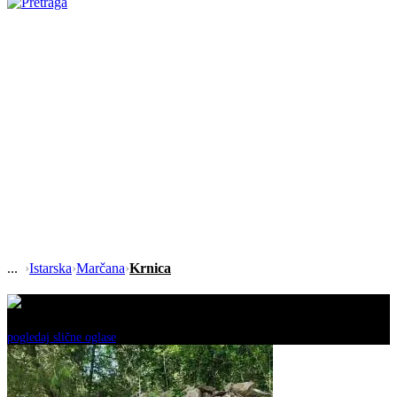
›
Istarska
›
Marčana
›
Krnica
Ovaj oglas je neaktivan!
pogledaj slične oglase