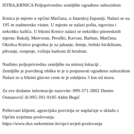
ISTRA,KRNICA Poljoprivredno zemljište ograđeno suhozidom
Krnica je mjesto u općini Marčana, u Istarskoj županiji. Nalazi se na
195 m nadmorske visine. U mjestu se nalazi pošta, trgovina i
nekoliko kafića. U blizini Krnice nalazi se nekoliko pitoresknih
mjesta: Rakalj, Mutvoran, Peruški, Kavran, Barban, Marčana.
Okolica Krnice pogodna je za jahanje, šetnje, brdski biciklizam,
plivanje, ronjenje, vožnju barkom ili brodom.
Nudimo poljoprivredno zemljište na mirnoj lokaciji .
Zemljište je pravilnog oblika te je u potpunosti ograđeno suhozidom
Nalazi se u blizini glavne ceste te je udaljena 3 km od mora.
Za sve dodatne informacije nazovite: 099-371-3802 Deniro
Osmanović ili 095-391-9185 Aldin Begić
Poštovani klijenti, agencijska provizija se naplaćuje u skladu s
Općim uvjetima poslovanja.
https://www.dux-nekretnine.hr/opci-uvjeti-poslovanja