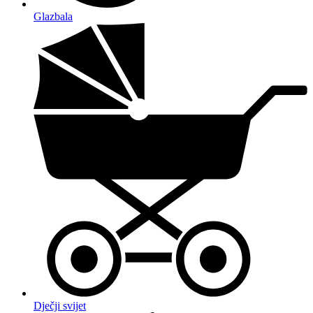
Glazbala
Dječji svijet