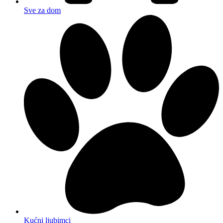
Sve za dom
Kućni ljubimci