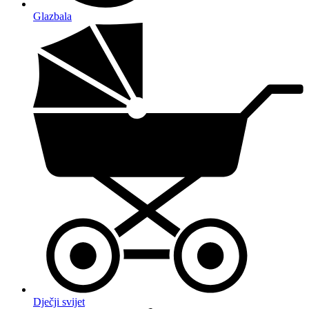
Glazbala
Dječji svijet