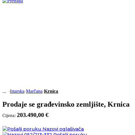
›
Istarska
›
Marčana
›
Krnica
Prodaje se građevinsko zemljište, Krnica
203.490,00 €
Cijena:
Nazovi oglašivača
052/213-332
Pošalji poruku