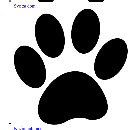
Sve za dom
Kućni ljubimci