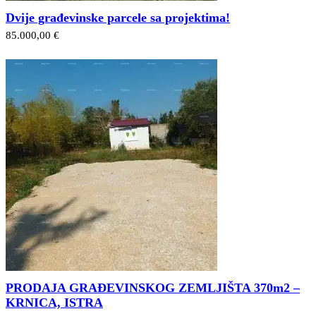
Dvije građevinske parcele sa projektima!
85.000,00 €
PRODAJA GRAĐEVINSKOG ZEMLJIŠTA 370m2 –
KRNICA, ISTRA