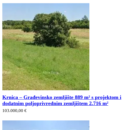
Krnica – Građevinsko zemljište 889 m² s projektom i
dodatnim poljoprivrednim zemljištem 2.716 m²
103.000,00 €