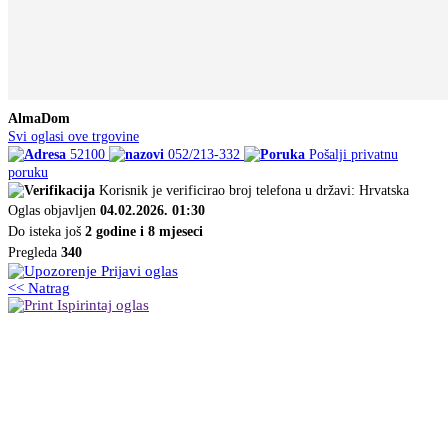
AlmaDom
Svi oglasi ove trgovine
52100
052/213-332
Pošalji privatnu
poruku
Korisnik je verificirao broj telefona u državi: Hrvatska
Oglas objavljen
04.02.2026. 01:30
Do isteka još
2 godine i 8 mjeseci
Pregleda
340
Prijavi oglas
<< Natrag
Ispirintaj oglas