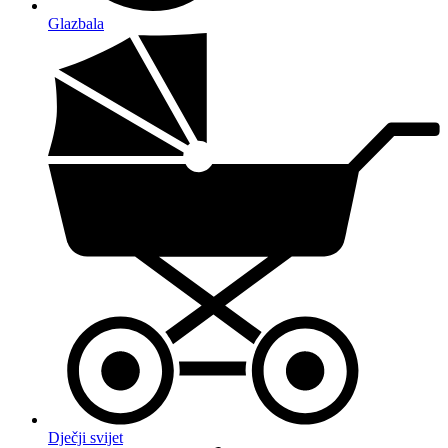
Glazbala
Dječji svijet