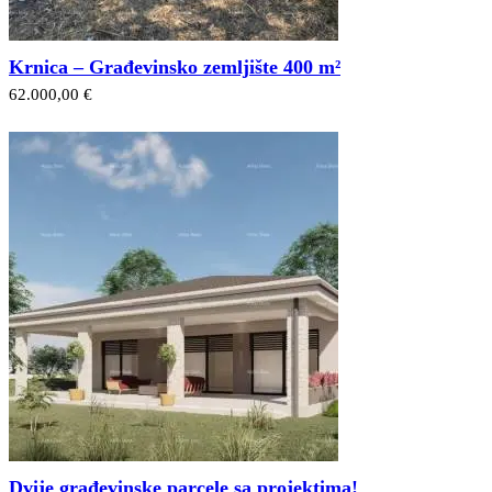
Krnica – Građevinsko zemljište 400 m²
62.000,00 €
Dvije građevinske parcele sa projektima!