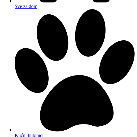
Sve za dom
Kućni ljubimci