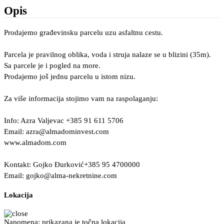
Opis
Prodajemo građevinsku parcelu uzu asfaltnu cestu.
Parcela je pravilnog oblika, voda i struja nalaze se u blizini (35m).
Sa parcele je i pogled na more.
Prodajemo još jednu parcelu u istom nizu.
Za više informacija stojimo vam na raspolaganju:
Info: Azra Valjevac +385 91 611 5706
Email:
azra@almadominvest.com
www.almadom.com
Kontakt: Gojko Đurković+385 95 4700000
Email:
gojko@alma-nekretnine.com
Lokacija
Napomena: prikazana je točna lokacija