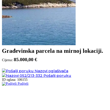
Građevinska parcela na mirnoj lokaciji.
85.000,00 €
Cijena:
Nazovi oglašivača
052/213-332
Pošalji poruku
ID oglasa: 106155
Podijeli