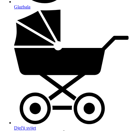
Glazbala
Dječji svijet