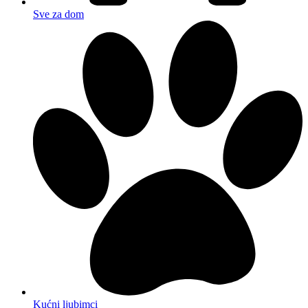
Sve za dom
Kućni ljubimci