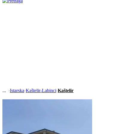
›
Istarska
›
Kaštelir-Labinci
›
Kaštelir