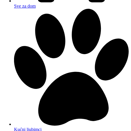
Sve za dom
Kućni ljubimci