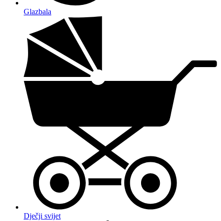
Glazbala
Dječji svijet