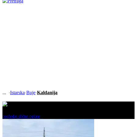
›
Istarska
›
Buje
›
Kaldanija
Ovaj oglas je neaktivan!
pogledaj slične oglase