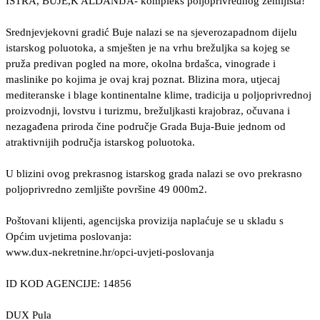
ISTRA, BUJE,K ALDANIJA- kompleks poljoprivrednog zemljišta!
Srednjevjekovni gradić Buje nalazi se na sjeverozapadnom dijelu
istarskog poluotoka, a smješten je na vrhu brežuljka sa kojeg se
pruža predivan pogled na more, okolna brdašca, vinograde i
maslinike po kojima je ovaj kraj poznat. Blizina mora, utjecaj
mediteranske i blage kontinentalne klime, tradicija u poljoprivrednoj
proizvodnji, lovstvu i turizmu, brežuljkasti krajobraz, očuvana i
nezagađena priroda čine područje Grada Buja-Buie jednom od
atraktivnijih područja istarskog poluotoka.
U blizini ovog prekrasnog istarskog grada nalazi se ovo prekrasno
poljoprivredno zemljište površine 49 000m2.
Poštovani klijenti, agencijska provizija naplaćuje se u skladu s
Općim uvjetima poslovanja:
www.dux-nekretnine.hr/opci-uvjeti-poslovanja
ID KOD AGENCIJE: 14856
DUX Pula