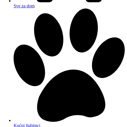
Sve za dom
Kućni ljubimci