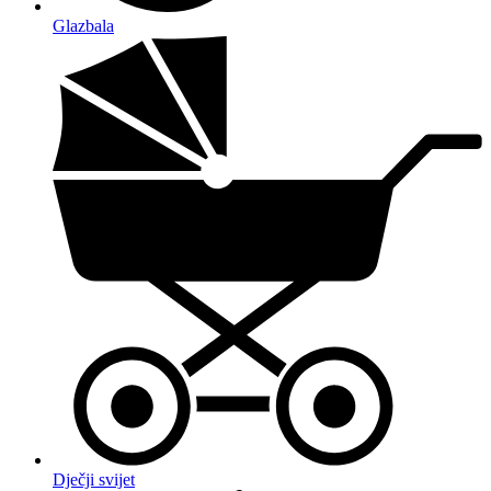
Glazbala
Dječji svijet