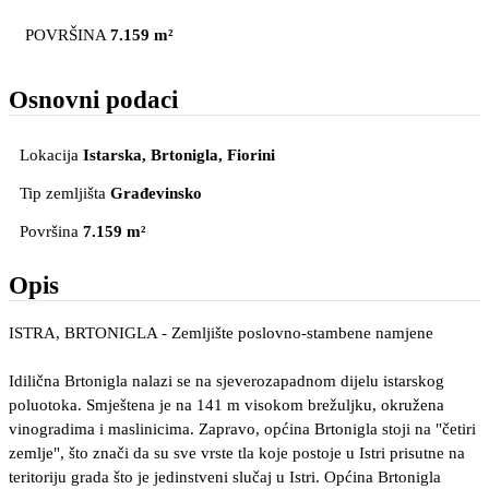
POVRŠINA
7.159 m²
Osnovni podaci
Lokacija
Istarska, Brtonigla
, Fiorini
Tip zemljišta
Građevinsko
Površina
7.159 m²
Opis
ISTRA, BRTONIGLA - Zemljište poslovno-stambene namjene
Idilična Brtonigla nalazi se na sjeverozapadnom dijelu istarskog
poluotoka. Smještena je na 141 m visokom brežuljku, okružena
vinogradima i maslinicima. Zapravo, općina Brtonigla stoji na "četiri
zemlje", što znači da su sve vrste tla koje postoje u Istri prisutne na
teritoriju grada što je jedinstveni slučaj u Istri. Općina Brtonigla