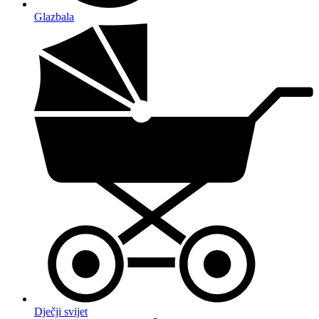
Glazbala
Dječji svijet