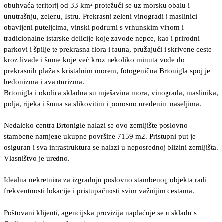
obuhvaća teritorij od 33 km² protežući se uz morsku obalu i
unutrašnju, zelenu, Istru. Prekrasni zeleni vinogradi i maslinici
obavijeni puteljcima, vinski podrumi s vrhunskim vinom i
tradicionalne istarske delicije koje zavode nepce, kao i prirodni
parkovi i špilje te prekrasna flora i fauna, pružajući i skrivene ceste
kroz livade i šume koje već kroz nekoliko minuta vode do
prekrasnih plaža s kristalnim morem, fotogenična Brtonigla spoj je
hedonizma i avanturizma.
Brtonigla i okolica skladna su mješavina mora, vinograda, maslinika,
polja, rijeka i šuma sa slikovitim i ponosno uređenim naseljima.
Nedaleko centra Brtonigle nalazi se ovo zemljište poslovno
stambene namjene ukupne površine 7159 m2. Pristupni put je
osiguran i sva infrastruktura se nalazi u neposrednoj blizini zemljišta.
Vlasništvo je uredno.
Idealna nekretnina za izgradnju poslovno stambenog objekta radi
frekventnosti lokacije i pristupačnosti svim važnijim cestama.
Poštovani klijenti, agencijska provizija naplaćuje se u skladu s