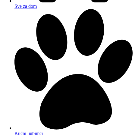
Sve za dom
Kućni ljubimci