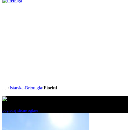
›
Istarska
›
Brtonigla
›
Fiorini
Ovaj oglas je neaktivan!
pogledaj slične oglase