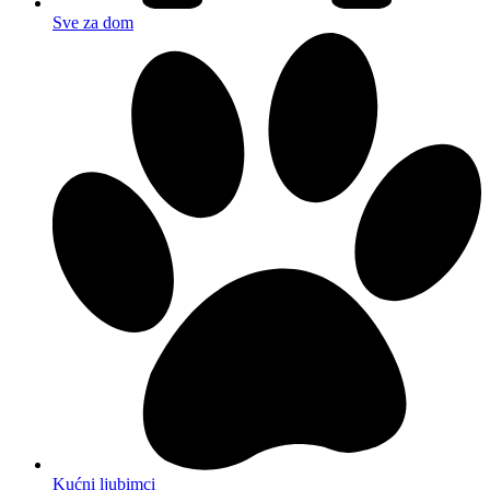
Sve za dom
Kućni ljubimci