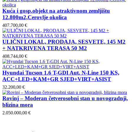
Kuća i gosp.objekt na atraktivnom zemljištu
12.800m2,Cerovlje okolica
407.700,00 €
ULIČNI LOKAL, PRODAJA, SESVETE, 145 M2
+ NATKRIVENA TERASA 50 M2
408.744,00 €
Hyundai Tucson 1.6 T-GDI Aut. N-Line 150 KS,
ACC+LED+KAM+GR SJED+VIRT+ASIST
32.200,00 €
Rovinj – Moderan četverosobni stan u novogradnji,
blizina mora
2.050.000,00 €