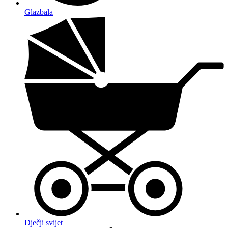
Glazbala
Dječji svijet