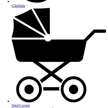
Glazbala
Dječji svijet