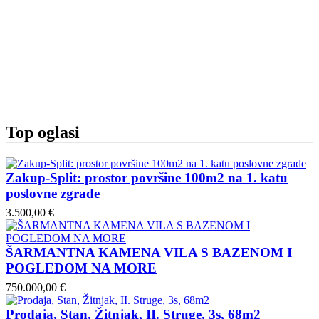
Top oglasi
Zakup-Split: prostor površine 100m2 na 1. katu
poslovne zgrade
3.500,00 €
ŠARMANTNA KAMENA VILA S BAZENOM I
POGLEDOM NA MORE
750.000,00 €
Prodaja, Stan, Žitnjak, II. Struge, 3s, 68m2