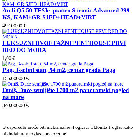
Audi Q5 50 TFSIe quattro S tronic Advanced 299
KS, KAM+GR SJED+HEAD+VIRT
49.100,00 €
LUKSUZNI DVOETAŽNI PENTHOUSE PRVI
RED DO MORA
1,00 €
Pag, 3-sobni stan, 54 m2, centar grada Paga
155.000,00 €
Omiš, Duće zemljište 1700 m2 panoramski pogled
na more
340.000,00 €
U usporedbi može biti maksimalno 4 oglasa. Uklonite 1 oglas kako
bi dodali novi oglas u usporedbe