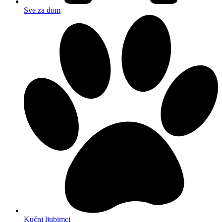
Sve za dom
Kućni ljubimci