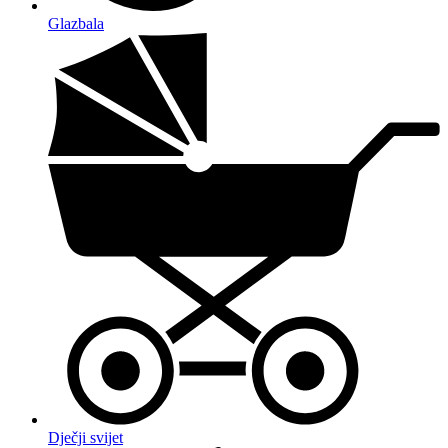
Glazbala
Dječji svijet