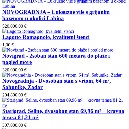
NOVOGRADNJA – Luksuzne vile s grijanim
bazenom u okolici Labina
520.000,00 €
Lagotto Romagnolo, kvalitetni štenci
1,00 €
Novigrad - 2soban stan 600 metara do plaže i
pogled more
320.000,00 €
Novogradnja - Dvosoban stan s vrtom, 64 m²,
Sabunike, Zadar
204.800,00 €
Starigrad, Seline, dvosoban stan 69,96 m² + krovna
terasa 81,21 m²
307.000,00 €