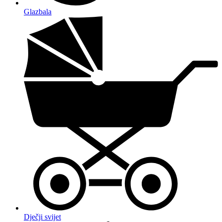
Glazbala
Dječji svijet