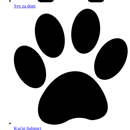
Sve za dom
Kućni ljubimci