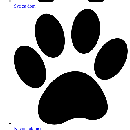
Sve za dom
Kućni ljubimci