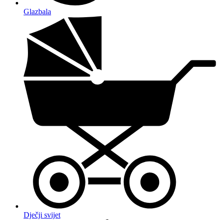
Glazbala
Dječji svijet