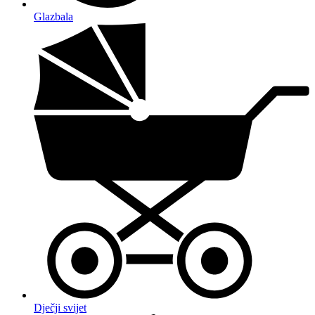
Glazbala
Dječji svijet