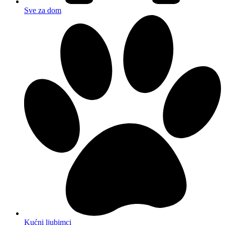
Sve za dom
Kućni ljubimci