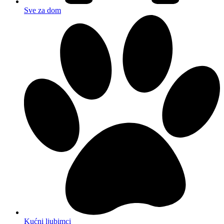
Sve za dom
Kućni ljubimci