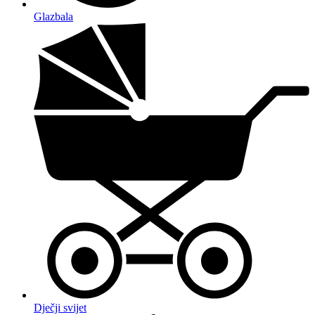
Glazbala
Dječji svijet