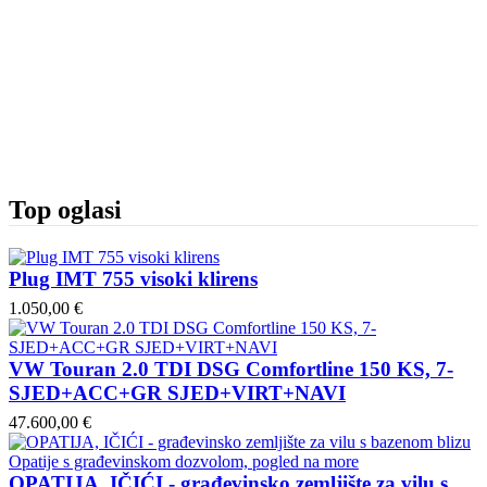
Top oglasi
Plug IMT 755 visoki klirens
1.050,00 €
VW Touran 2.0 TDI DSG Comfortline 150 KS, 7-
SJED+ACC+GR SJED+VIRT+NAVI
47.600,00 €
OPATIJA, IČIĆI - građevinsko zemljište za vilu s