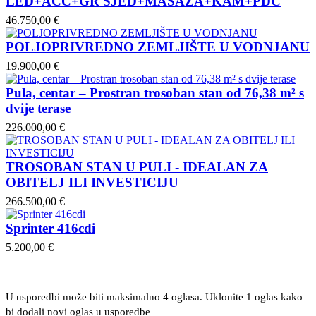
LED+ACC+GR SJED+MASAŽA+KAM+PDC
46.750,00 €
POLJOPRIVREDNO ZEMLJIŠTE U VODNJANU
19.900,00 €
Pula, centar – Prostran trosoban stan od 76,38 m² s
dvije terase
226.000,00 €
TROSOBAN STAN U PULI - IDEALAN ZA
OBITELJ ILI INVESTICIJU
266.500,00 €
Sprinter 416cdi
5.200,00 €
U usporedbi može biti maksimalno 4 oglasa. Uklonite 1 oglas kako
bi dodali novi oglas u usporedbe