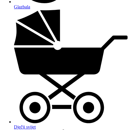
Glazbala
Dječji svijet