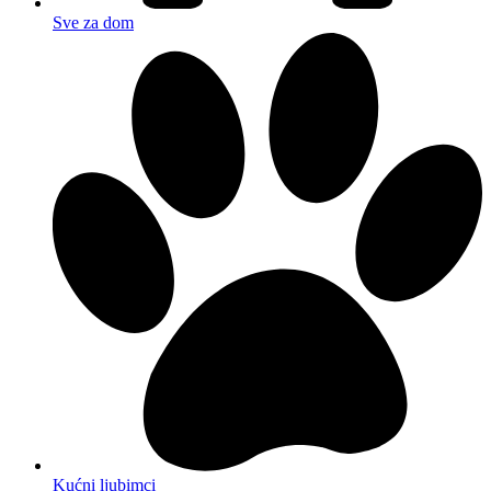
Sve za dom
Kućni ljubimci