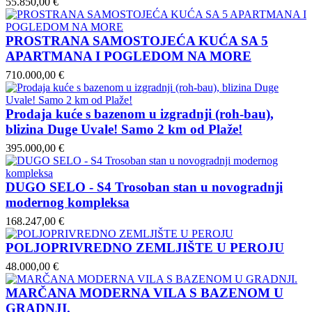
55.850,00 €
PROSTRANA SAMOSTOJEĆA KUĆA SA 5
APARTMANA I POGLEDOM NA MORE
710.000,00 €
Prodaja kuće s bazenom u izgradnji (roh-bau),
blizina Duge Uvale! Samo 2 km od Plaže!
395.000,00 €
DUGO SELO - S4 Trosoban stan u novogradnji
modernog kompleksa
168.247,00 €
POLJOPRIVREDNO ZEMLJIŠTE U PEROJU
48.000,00 €
MARČANA MODERNA VILA S BAZENOM U
GRADNJI.