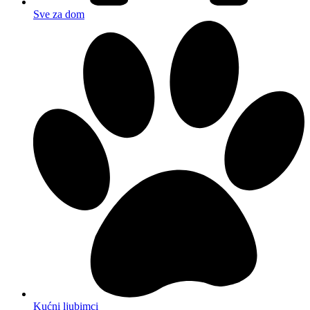
Sve za dom
Kućni ljubimci