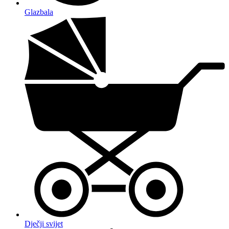
Glazbala
Dječji svijet