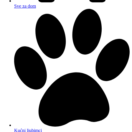
Sve za dom
Kućni ljubimci