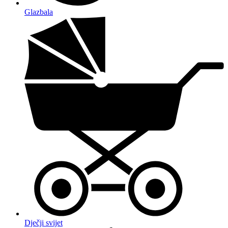
Glazbala
Dječji svijet