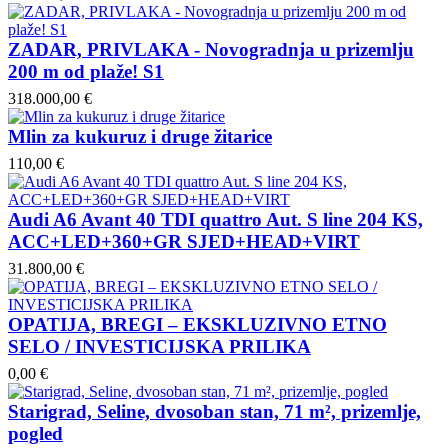
ZADAR, PRIVLAKA - Novogradnja u prizemlju
200 m od plaže! S1
318.000,00 €
Mlin za kukuruz i druge žitarice
110,00 €
Audi A6 Avant 40 TDI quattro Aut. S line 204 KS,
ACC+LED+360+GR SJED+HEAD+VIRT
31.800,00 €
OPATIJA, BREGI – EKSKLUZIVNO ETNO
SELO / INVESTICIJSKA PRILIKA
0,00 €
Starigrad, Seline, dvosoban stan, 71 m², prizemlje,
pogled