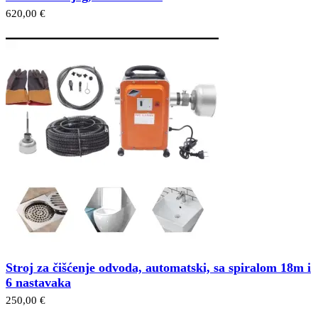
620,00 €
Stroj za čišćenje odvoda, automatski, sa spiralom 18m i
6 nastavaka
250,00 €