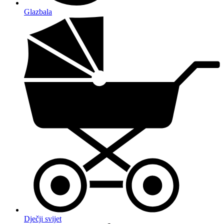
Glazbala
Dječji svijet