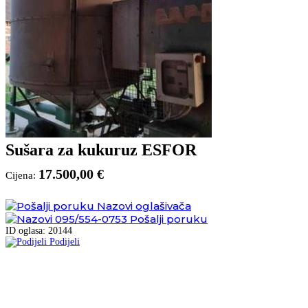
Sušara za kukuruz ESFOR
17.500,00 €
Cijena:
Nazovi oglašivača
095/554-0753
Pošalji poruku
ID oglasa: 20144
Podijeli