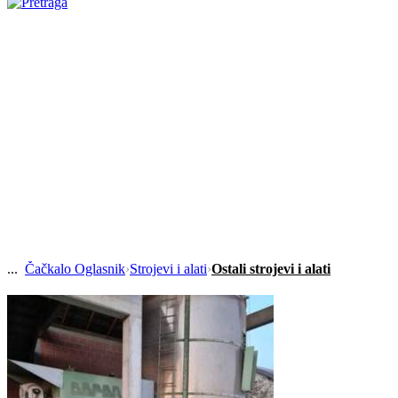
Čačkalo Oglasnik
›
Strojevi i alati
›
Ostali strojevi i alati