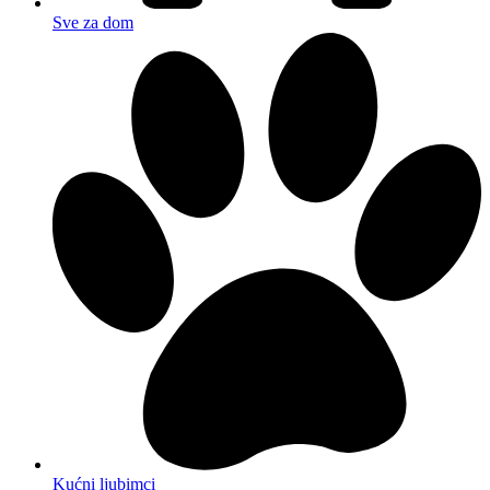
Sve za dom
Kućni ljubimci