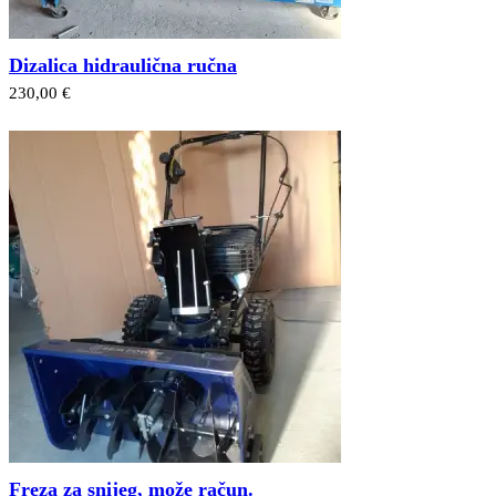
Dizalica hidraulična ručna
230,00 €
Freza za snijeg, može račun.