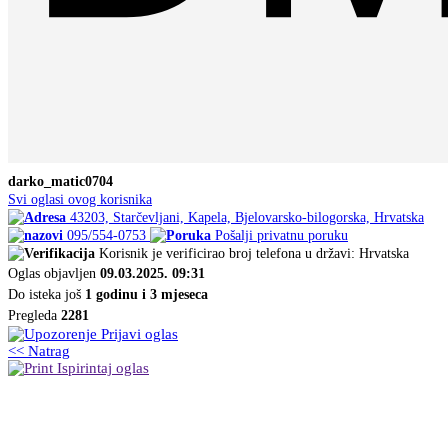
darko_matic0704
Svi oglasi ovog korisnika
43203, Starčevljani, Kapela, Bjelovarsko-bilogorska, Hrvatska
095/554-0753
Pošalji privatnu poruku
Korisnik je verificirao broj telefona u državi: Hrvatska
Oglas objavljen
09.03.2025. 09:31
Do isteka još
1 godinu i 3 mjeseca
Pregleda
2281
Prijavi oglas
<< Natrag
Ispirintaj oglas