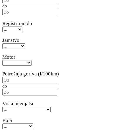
do
Registriran do
Jamstvo
Motor
Potrošnja goriva (l/100km)
do
Vrsta mjenjača
Boja