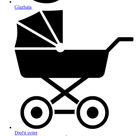
Glazbala
Dječji svijet