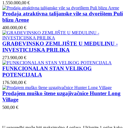
1.550.000,00 €
Prodaja atraktivna talijanske vile sa dvorištem Puli
blizu Arene
400.000,00 €
GRAĐEVINSKO ZEMLJIŠTE U MEDULINU -
INVESTICIJSKA PRILIKA
273.900,00 €
FUNKCIONALAN STAN VELIKOG
POTENCIJALA
176.500,00 €
Prodajem muško štene uzgajivačnice Hunter Long
Village
500,00 €
U usporedbi može biti maksimalno 4 oglasa. Uklonite 1 oglas kako