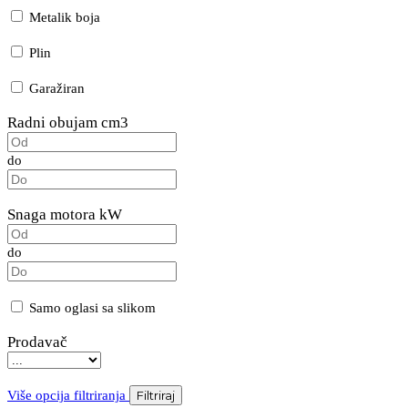
Metalik boja
Plin
Garažiran
Radni obujam cm3
do
Snaga motora kW
do
Samo oglasi sa slikom
Prodavač
Više opcija filtriranja
Filtriraj