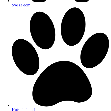
Sve za dom
Kućni ljubimci