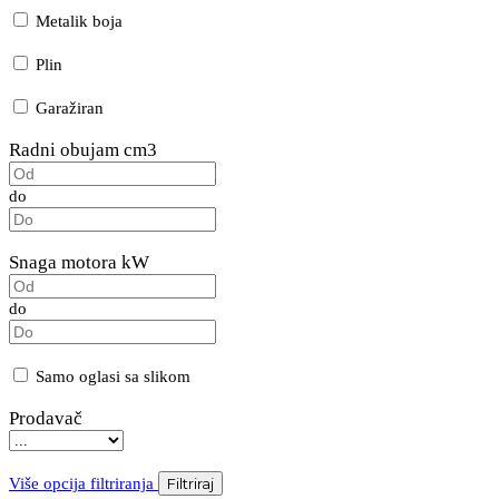
Metalik boja
Plin
Garažiran
Radni obujam cm3
do
Snaga motora kW
do
Samo oglasi sa slikom
Prodavač
Više opcija filtriranja
Filtriraj