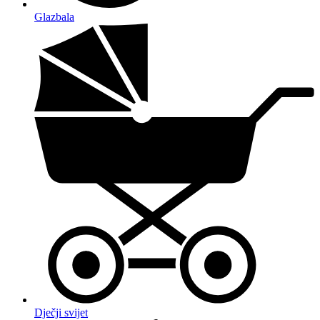
Glazbala
Dječji svijet