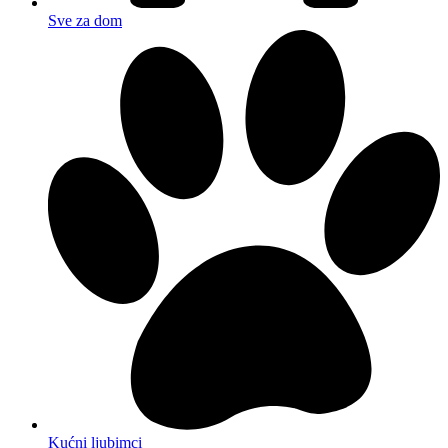
Sve za dom
Kućni ljubimci