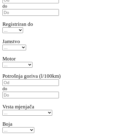
do
Registriran do
Jamstvo
Motor
Potrošnja goriva (l/100km)
do
Vrsta mjenjača
Boja